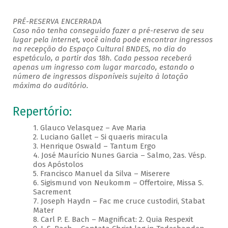
PRÉ-RESERVA ENCERRADA
Caso não tenha conseguido fazer a pré-reserva de seu
lugar pela internet, você ainda pode encontrar ingressos
na recepção do Espaço Cultural BNDES, no dia do
espetáculo, a partir das 18h. Cada pessoa receberá
apenas um ingresso com lugar marcado, estando o
número de ingressos disponíveis sujeito à lotação
máxima do auditório.
Repertório:
1. Glauco Velasquez – Ave Maria
2. Luciano Gallet – Si quaeris miracula
3. Henrique Oswald – Tantum Ergo
4. José Maurício Nunes Garcia – Salmo, 2as. Vésp.
dos Apóstolos
5. Francisco Manuel da Silva – Miserere
6. Sigismund von Neukomm – Offertoire, Missa S.
Sacrement
7. Joseph Haydn – Fac me cruce custodiri, Stabat
Mater
8. Carl P. E. Bach – Magnificat: 2. Quia Respexit