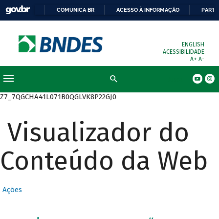
COMUNICA BR
ACESSO À INFORMAÇÃO
PARTI
ENGLISH
ACESSIBILIDADE
A+
A-
Busca
Z7_7QGCHA41L071B0QGLVK8P22GJ0
Visualizador do
Conteúdo da Web
Ações