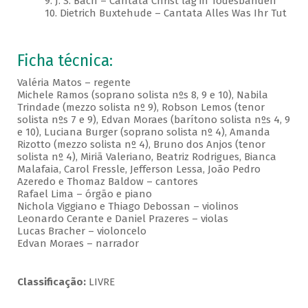
9. J. S. Bach – Cantata Christ lag in Todesbanden
10. Dietrich Buxtehude – Cantata Alles Was Ihr Tut
Ficha técnica:
Valéria Matos – regente
Michele Ramos (soprano solista nºs 8, 9 e 10), Nabila
Trindade (mezzo solista nº 9), Robson Lemos (tenor
solista nºs 7 e 9), Edvan Moraes (barítono solista nºs 4, 9
e 10), Luciana Burger (soprano solista nº 4), Amanda
Rizotto (mezzo solista nº 4), Bruno dos Anjos (tenor
solista nº 4), Miriã Valeriano, Beatriz Rodrigues, Bianca
Malafaia, Carol Fressle, Jefferson Lessa, João Pedro
Azeredo e Thomaz Baldow – cantores
Rafael Lima – órgão e piano
Nichola Viggiano e Thiago Debossan – violinos
Leonardo Cerante e Daniel Prazeres – violas
Lucas Bracher – violoncelo
Edvan Moraes – narrador
Classificação:
LIVRE