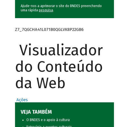
Ajude-nos a aprimorar o site do BNDES preenchendo
uma rápida
pesquisa
.
Z7_7QGCHA41L071B0QGLVK8P22GB6
Visualizador
do Conteúdo
da Web
Ações
VEJA TAMBÉM
O BNDES e o apoio à cultura