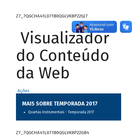
Z7_7QGCHA41L071B0QGLVK8P22GJ7
Visualizador
do Conteúdo
da Web
Ações
MAIS SOBRE TEMPORADA 2017
Quartas Instrumentais - Temporada 2017
Z7_7QGCHA41L071B0QGLVK8P22GB4