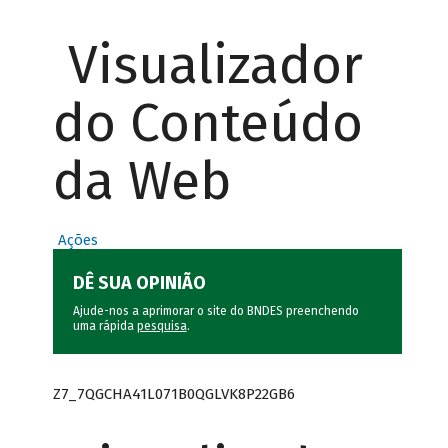
Visualizador
do Conteúdo
da Web
Ações
DÊ SUA OPINIÃO
Ajude-nos a aprimorar o site do BNDES preenchendo
uma rápida
pesquisa
.
Z7_7QGCHA41L071B0QGLVK8P22GB6