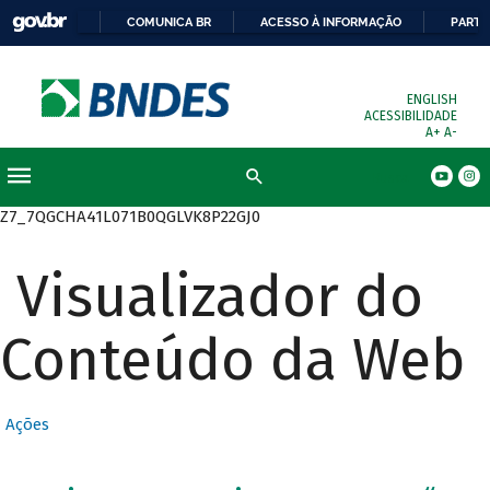
COMUNICA BR
ACESSO À INFORMAÇÃO
PARTI
ENGLISH
ACESSIBILIDADE
A+
A-
Busca
Z7_7QGCHA41L071B0QGLVK8P22GJ0
Visualizador do
Conteúdo da Web
Ações