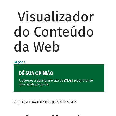
Visualizador
do Conteúdo
da Web
Ações
DÊ SUA OPINIÃO
Ajude-nos a aprimorar o site do BNDES preenchendo
uma rápida
pesquisa
.
Z7_7QGCHA41L071B0QGLVK8P22GB6