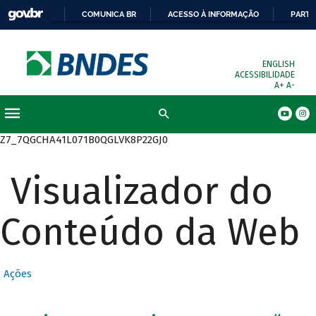
COMUNICA BR
ACESSO À INFORMAÇÃO
PARTI
ENGLISH
ACESSIBILIDADE
A+
A-
Busca
Z7_7QGCHA41L071B0QGLVK8P22GJ0
Visualizador do
Conteúdo da Web
Ações