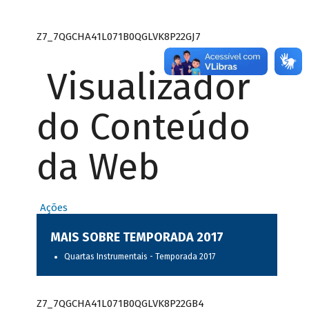
Z7_7QGCHA41L071B0QGLVK8P22GJ7
Visualizador
do Conteúdo
da Web
Ações
MAIS SOBRE TEMPORADA 2017
Quartas Instrumentais - Temporada 2017
Z7_7QGCHA41L071B0QGLVK8P22GB4