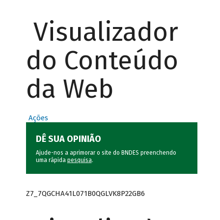
Visualizador
do Conteúdo
da Web
Ações
DÊ SUA OPINIÃO
Ajude-nos a aprimorar o site do BNDES preenchendo
uma rápida
pesquisa
.
Z7_7QGCHA41L071B0QGLVK8P22GB6