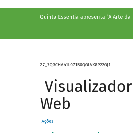
Quinta Essentia apresenta “A Arte da
Z7_7QGCHA41L071B0QGLVK8P22GJ1
Visualizado
Web
Ações