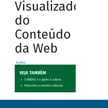
Visualizador
do
Conteúdo
da Web
Ações
VEJA TAMBÉM
O BNDES e o apoio à cultura
Patrocínio a eventos culturais