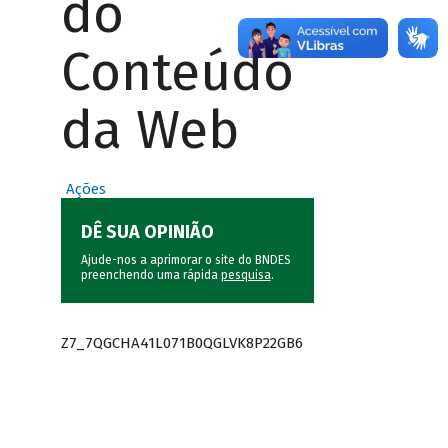
do
Conteúdo
da Web
Ações
DÊ SUA OPINIÃO
Ajude-nos a aprimorar o site do BNDES
preenchendo uma rápida
pesquisa
.
Z7_7QGCHA41L071B0QGLVK8P22GB6