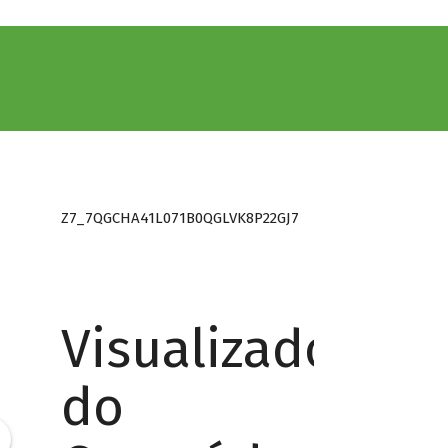
Z7_7QGCHA41L071B0QGLVK8P22GJ7
Visualizador
do