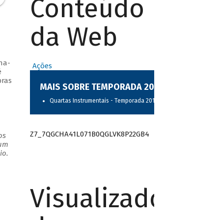
Conteúdo
da Web
na-
Ações
é
bras
MAIS SOBRE TEMPORADA 2017
Quartas Instrumentais - Temporada 2017
Z7_7QGCHA41L071B0QGLVK8P22GB4
os
 um
io.
Visualizador