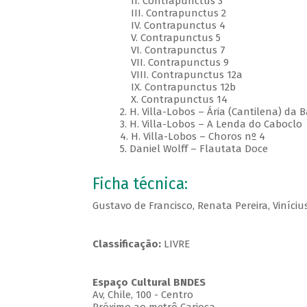
II. Contrapunctus 3
III. Contrapunctus 2
IV. Contrapunctus 4
V. Contrapunctus 5
VI. Contrapunctus 7
VII. Contrapunctus 9
VIII. Contrapunctus 12a
IX. Contrapunctus 12b
X. Contrapunctus 14
2. H. Villa-Lobos – Ária (Cantilena) da 
3. H. Villa-Lobos – A Lenda do Caboclo
4. H. Villa-Lobos – Choros nº 4
5. Daniel Wolff – Flautata Doce
Ficha técnica:
Gustavo de Francisco, Renata Pereira, Viníciu
Classificação:
LIVRE
Espaço Cultural BNDES
Av, Chile, 100 - Centro