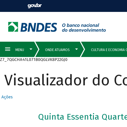
Z7_7QGCHA41L071B0QGLVK8P22GJ0
Visualizador do 
Ações
Quinta Essentia Quarte