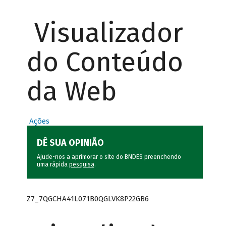
Visualizador
do Conteúdo
da Web
Ações
DÊ SUA OPINIÃO
Ajude-nos a aprimorar o site do BNDES preenchendo
uma rápida
pesquisa
.
Z7_7QGCHA41L071B0QGLVK8P22GB6