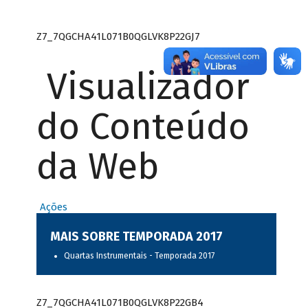
Z7_7QGCHA41L071B0QGLVK8P22GJ7
Visualizador
do Conteúdo
da Web
Ações
MAIS SOBRE TEMPORADA 2017
Quartas Instrumentais - Temporada 2017
Z7_7QGCHA41L071B0QGLVK8P22GB4