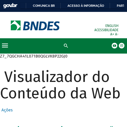
COMUNICA BR
ACESSO À INFORMAÇÃO
PARTI
ENGLISH
ACESSIBILIDADE
A+
A-
Busca
Z7_7QGCHA41L071B0QGLVK8P22GJ0
Visualizador do
Conteúdo da Web
Ações