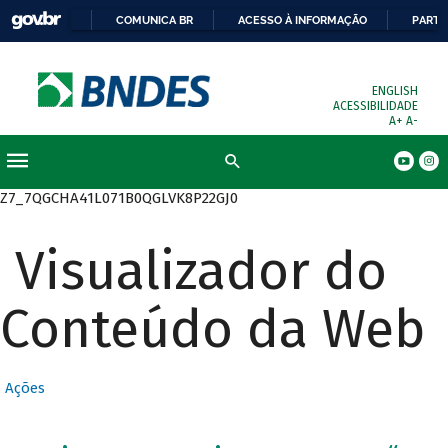
COMUNICA BR
ACESSO À INFORMAÇÃO
PARTI
ENGLISH
ACESSIBILIDADE
A+
A-
Busca
Z7_7QGCHA41L071B0QGLVK8P22GJ0
Visualizador do
Conteúdo da Web
Ações