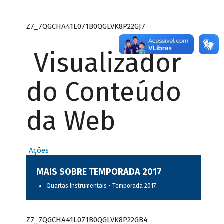
Z7_7QGCHA41L071B0QGLVK8P22GJ7
Visualizador
do Conteúdo
da Web
Ações
MAIS SOBRE TEMPORADA 2017
Quartas Instrumentais - Temporada 2017
Z7_7QGCHA41L071B0QGLVK8P22GB4