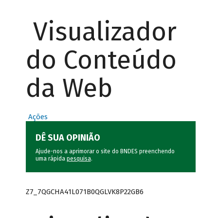
Visualizador
do Conteúdo
da Web
Ações
DÊ SUA OPINIÃO
Ajude-nos a aprimorar o site do BNDES preenchendo
uma rápida
pesquisa
.
Z7_7QGCHA41L071B0QGLVK8P22GB6