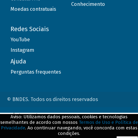
Conhecimento
Moedas contratuais
Redes Sociais
YouTube
Instagram
Ajuda
Perguntas frequentes
© BNDES. Todos os direitos reservados
ConteÃºdo complementar
Aviso: Utilizamos dados pessoais, cookies e tecnologias
semelhantes de acordo com nossos
Termos de Uso e Política de
${title}
${badge}
Privacidade
. Ao continuar navegando, você concorda com estas
condições.
${loading}