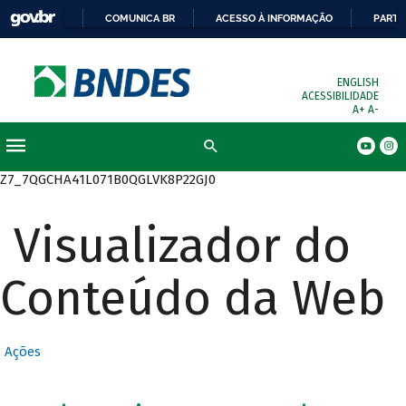
COMUNICA BR
ACESSO À INFORMAÇÃO
PARTI
ENGLISH
ACESSIBILIDADE
A+
A-
Busca
Z7_7QGCHA41L071B0QGLVK8P22GJ0
Visualizador do
Conteúdo da Web
Ações