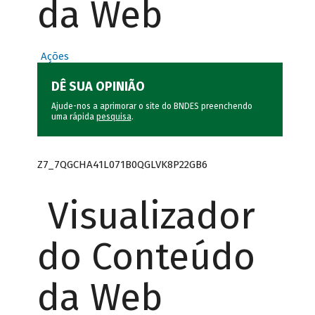
da Web
Ações
DÊ SUA OPINIÃO
Ajude-nos a aprimorar o site do BNDES preenchendo
uma rápida
pesquisa
.
Z7_7QGCHA41L071B0QGLVK8P22GB6
Visualizador
do Conteúdo
da Web