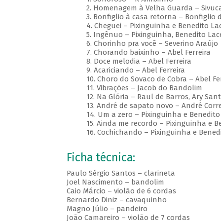
2. Homenagem à Velha Guarda – Sivuca
3. Bonfiglio à casa retorna – Bonfiglio d
4. Cheguei – Pixinguinha e Benedito La
5. Ingênuo – Pixinguinha, Benedito Lac
6. Chorinho pra você – Severino Araújo
7. Chorando baixinho – Abel Ferreira
8. Doce melodia – Abel Ferreira
9. Acariciando – Abel Ferreira
10. Choro do Sovaco de Cobra – Abel Fer
11. Vibrações – Jacob do Bandolim
12. Na Glória – Raul de Barros, Ary San
13. André de sapato novo – André Corr
14. Um a zero – Pixinguinha e Benedito
15. Ainda me recordo – Pixinguinha e 
16. Cochichando – Pixinguinha e Bened
Ficha técnica:
Paulo Sérgio Santos – clarineta
Joel Nascimento – bandolim
Caio Márcio – violão de 6 cordas
Bernardo Diniz – cavaquinho
Magno Júlio – pandeiro
João Camareiro – violão de 7 cordas