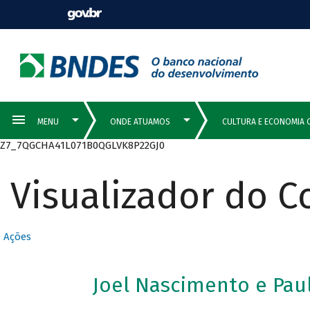
Z7_7QGCHA41L071B0QGLVK8P22GJ0
Visualizador do 
Ações
Joel Nascimento e Pa