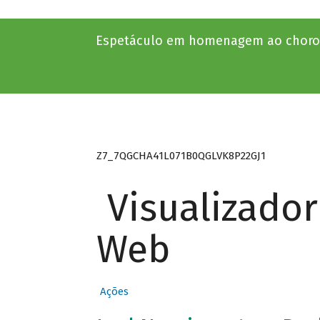
Espetáculo em homenagem ao choro d
Z7_7QGCHA41L071B0QGLVK8P22GJ1
Visualizado
Web
Ações