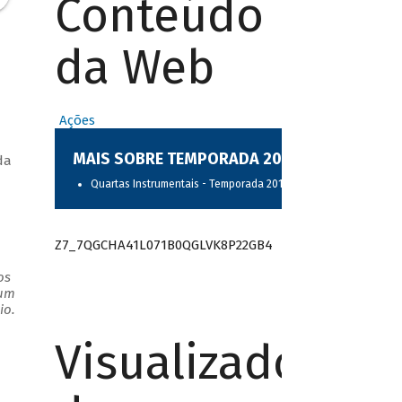
Conteúdo
da Web
Ações
MAIS SOBRE TEMPORADA 2017
da
Quartas Instrumentais - Temporada 2017
Z7_7QGCHA41L071B0QGLVK8P22GB4
os
 um
io.
Visualizador