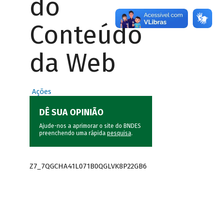
do
Conteúdo
da Web
Ações
DÊ SUA OPINIÃO
Ajude-nos a aprimorar o site do BNDES
preenchendo uma rápida
pesquisa
.
Z7_7QGCHA41L071B0QGLVK8P22GB6