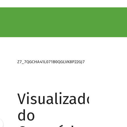
Z7_7QGCHA41L071B0QGLVK8P22GJ7
Visualizador
do