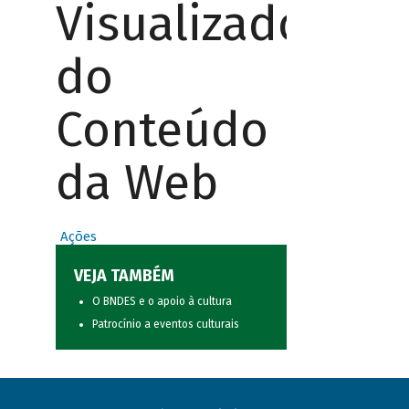
Visualizador
do
Conteúdo
da Web
Ações
VEJA TAMBÉM
O BNDES e o apoio à cultura
Patrocínio a eventos culturais