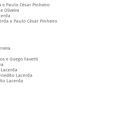
 e Paulo César Pinheiro
e Oliveira
cerda
erda e Paulo César Pinheiro
reira
tos e Guego Favetti
ea
 Lacerda
Benedito Lacerda
ito Lacerda