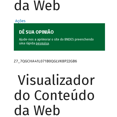
da Web
Ações
DÊ SUA OPINIÃO
Ajude-nos a aprimorar o site do BNDES preenchendo
uma rápida
pesquisa
.
Z7_7QGCHA41L071B0QGLVK8P22GB6
Visualizador
do Conteúdo
da Web