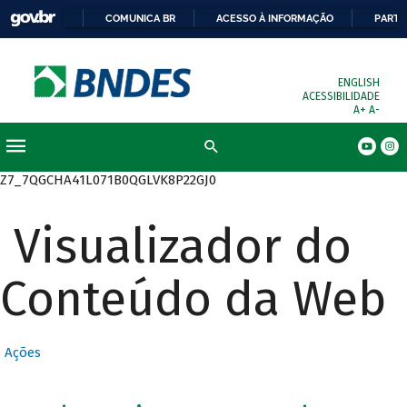
COMUNICA BR
ACESSO À INFORMAÇÃO
PARTI
ENGLISH
ACESSIBILIDADE
A+
A-
Busca
Z7_7QGCHA41L071B0QGLVK8P22GJ0
Visualizador do
Conteúdo da Web
Ações