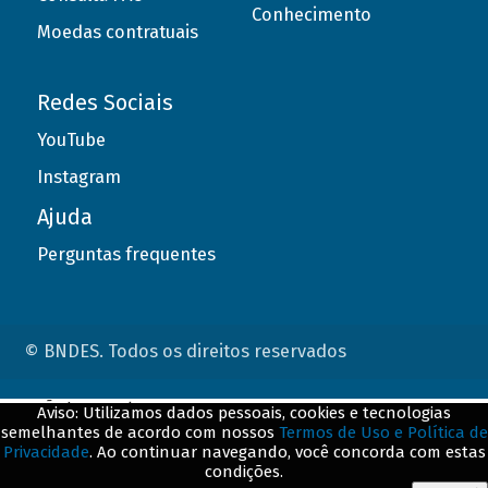
Conhecimento
Moedas contratuais
Redes Sociais
YouTube
Instagram
Ajuda
Perguntas frequentes
© BNDES. Todos os direitos reservados
ConteÃºdo complementar
Aviso: Utilizamos dados pessoais, cookies e tecnologias
semelhantes de acordo com nossos
Termos de Uso e Política de
${title}
${badge}
Privacidade
. Ao continuar navegando, você concorda com estas
condições.
${loading}