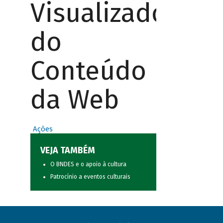
Visualizador
do
Conteúdo
da Web
Ações
VEJA TAMBÉM
O BNDES e o apoio à cultura
Patrocínio a eventos culturais