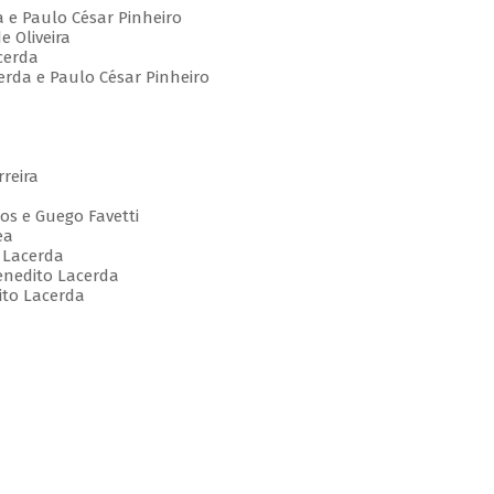
 e Paulo César Pinheiro
e Oliveira
cerda
erda e Paulo César Pinheiro
reira
tos e Guego Favetti
ea
 Lacerda
Benedito Lacerda
ito Lacerda