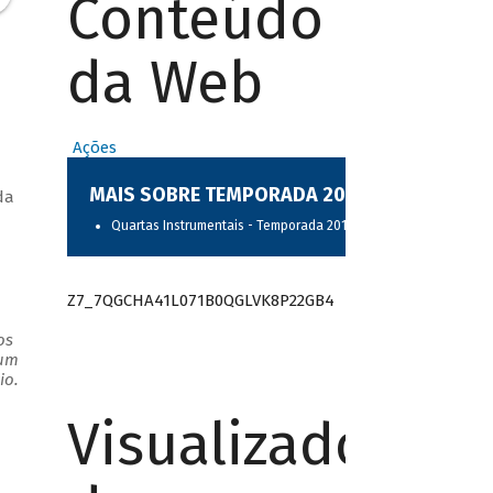
Conteúdo
da Web
Ações
MAIS SOBRE TEMPORADA 2017
da
Quartas Instrumentais - Temporada 2017
Z7_7QGCHA41L071B0QGLVK8P22GB4
os
 um
io.
Visualizador