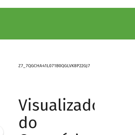
Z7_7QGCHA41L071B0QGLVK8P22GJ7
Visualizador
do