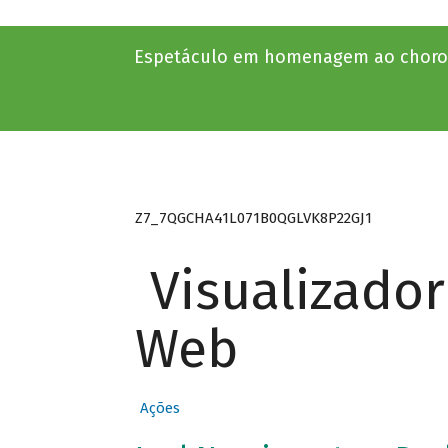
Espetáculo em homenagem ao choro d
Z7_7QGCHA41L071B0QGLVK8P22GJ1
Visualizado
Web
Ações