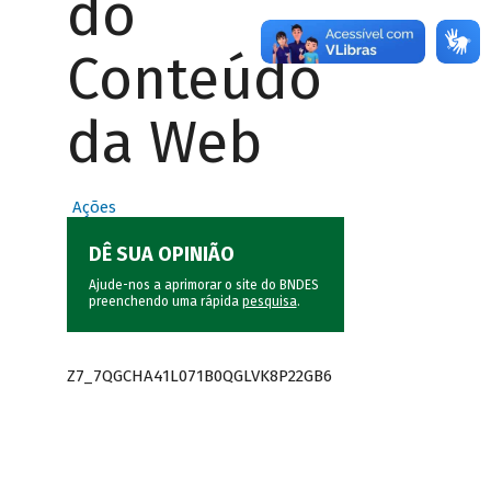
do
Conteúdo
da Web
Ações
DÊ SUA OPINIÃO
Ajude-nos a aprimorar o site do BNDES
preenchendo uma rápida
pesquisa
.
Z7_7QGCHA41L071B0QGLVK8P22GB6