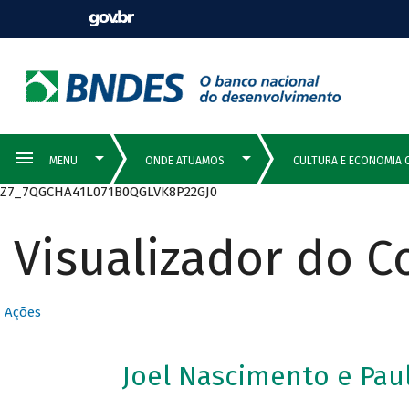
Z7_7QGCHA41L071B0QGLVK8P22GJ0
Visualizador do 
Ações
Joel Nascimento e Pa