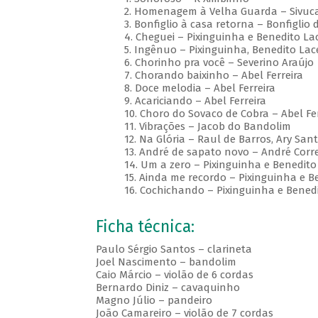
2. Homenagem à Velha Guarda – Sivuca
3. Bonfiglio à casa retorna – Bonfiglio d
4. Cheguei – Pixinguinha e Benedito La
5. Ingênuo – Pixinguinha, Benedito Lac
6. Chorinho pra você – Severino Araújo
7. Chorando baixinho – Abel Ferreira
8. Doce melodia – Abel Ferreira
9. Acariciando – Abel Ferreira
10. Choro do Sovaco de Cobra – Abel Fer
11. Vibrações – Jacob do Bandolim
12. Na Glória – Raul de Barros, Ary San
13. André de sapato novo – André Corr
14. Um a zero – Pixinguinha e Benedito
15. Ainda me recordo – Pixinguinha e 
16. Cochichando – Pixinguinha e Bened
Ficha técnica:
Paulo Sérgio Santos – clarineta
Joel Nascimento – bandolim
Caio Márcio – violão de 6 cordas
Bernardo Diniz – cavaquinho
Magno Júlio – pandeiro
João Camareiro – violão de 7 cordas