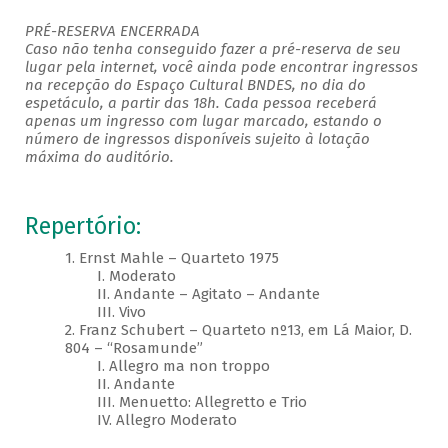
PRÉ-RESERVA ENCERRADA
Caso não tenha conseguido fazer a pré-reserva de seu
lugar pela internet, você ainda pode encontrar ingressos
na recepção do Espaço Cultural BNDES, no dia do
espetáculo, a partir das 18h. Cada pessoa receberá
apenas um ingresso com lugar marcado, estando o
número de ingressos disponíveis sujeito à lotação
máxima do auditório. ​
Repertório:
1. Ernst Mahle – Quarteto 1975
I. Moderato
II. Andante – Agitato – Andante
III. Vivo
2. Franz Schubert – Quarteto nº13, em Lá Maior, D.
804 – “Rosamunde”
I. Allegro ma non troppo
II. Andante
III. Menuetto: Allegretto e Trio
IV. Allegro Moderato