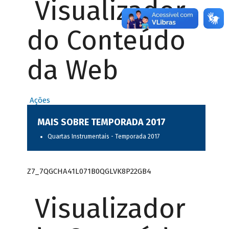
Visualizador
do Conteúdo
da Web
Ações
MAIS SOBRE TEMPORADA 2017
Quartas Instrumentais - Temporada 2017
Z7_7QGCHA41L071B0QGLVK8P22GB4
Visualizador