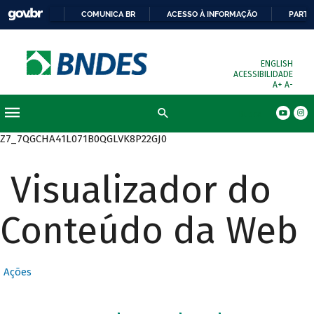
COMUNICA BR
ACESSO À INFORMAÇÃO
PARTI
ENGLISH
ACESSIBILIDADE
A+
A-
Busca
Z7_7QGCHA41L071B0QGLVK8P22GJ0
Visualizador do
Conteúdo da Web
Ações