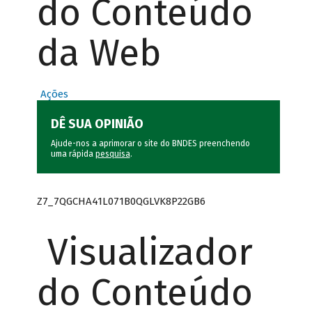
do Conteúdo
da Web
Ações
DÊ SUA OPINIÃO
Ajude-nos a aprimorar o site do BNDES preenchendo
uma rápida
pesquisa
.
Z7_7QGCHA41L071B0QGLVK8P22GB6
Visualizador
do Conteúdo