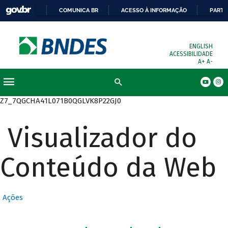
COMUNICA BR
ACESSO À INFORMAÇÃO
PARTI
ENGLISH
ACESSIBILIDADE
A+
A-
Busca
Z7_7QGCHA41L071B0QGLVK8P22GJ0
Visualizador do
Conteúdo da Web
Ações