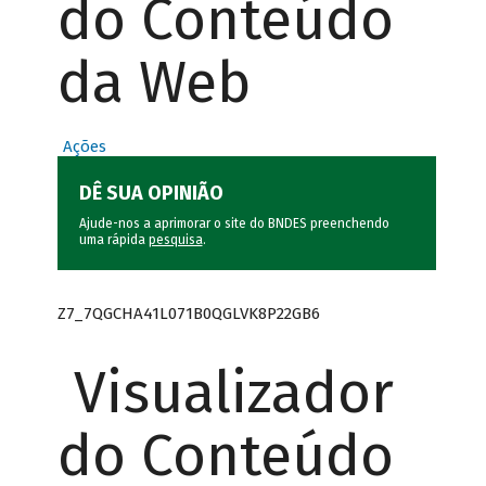
do Conteúdo
da Web
Ações
DÊ SUA OPINIÃO
Ajude-nos a aprimorar o site do BNDES preenchendo
uma rápida
pesquisa
.
Z7_7QGCHA41L071B0QGLVK8P22GB6
Visualizador
do Conteúdo