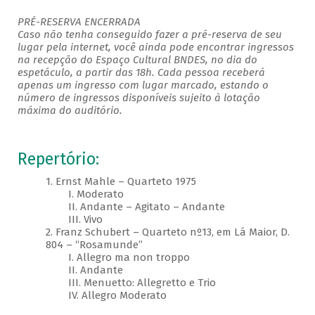
PRÉ-RESERVA ENCERRADA
Caso não tenha conseguido fazer a pré-reserva de seu
lugar pela internet, você ainda pode encontrar ingressos
na recepção do Espaço Cultural BNDES, no dia do
espetáculo, a partir das 18h. Cada pessoa receberá
apenas um ingresso com lugar marcado, estando o
número de ingressos disponíveis sujeito à lotação
máxima do auditório. ​
Repertório:
1. Ernst Mahle – Quarteto 1975
I. Moderato
II. Andante – Agitato – Andante
III. Vivo
2. Franz Schubert – Quarteto nº13, em Lá Maior, D.
804 – “Rosamunde”
I. Allegro ma non troppo
II. Andante
III. Menuetto: Allegretto e Trio
IV. Allegro Moderato