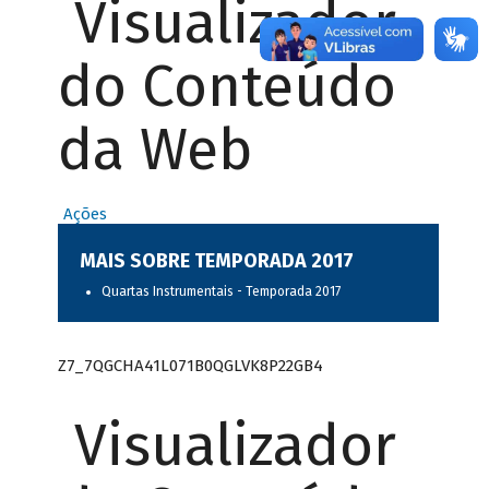
Visualizador
do Conteúdo
da Web
Ações
MAIS SOBRE TEMPORADA 2017
Quartas Instrumentais - Temporada 2017
Z7_7QGCHA41L071B0QGLVK8P22GB4
Visualizador