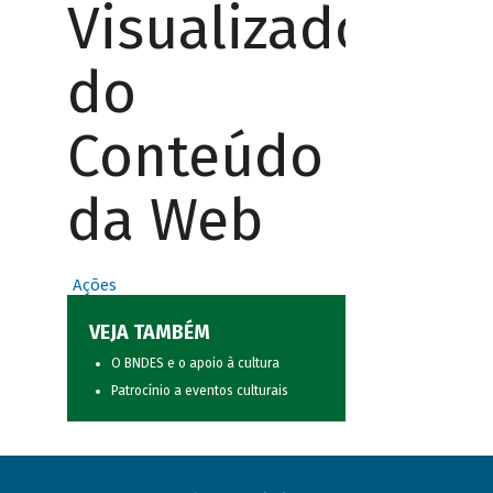
Visualizador
do
Conteúdo
da Web
Ações
VEJA TAMBÉM
O BNDES e o apoio à cultura
Patrocínio a eventos culturais