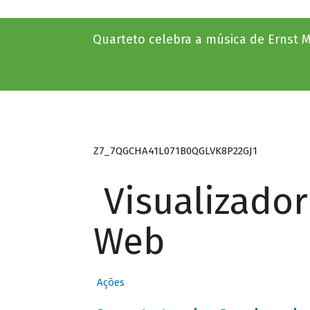
Quarteto celebra a música de Ernst M
Z7_7QGCHA41L071B0QGLVK8P22GJ1
Visualizado
Web
Ações