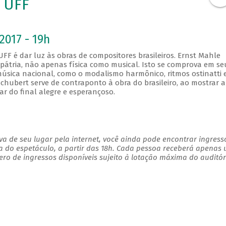
 UFF
2017 - 19h
F é dar luz às obras de compositores brasileiros. Ernst Mahle
pátria, não apenas física como musical. Isto se comprova em se
 música nacional, como o modalismo harmônico, ritmos ostinatti 
hubert serve de contraponto à obra do brasileiro, ao mostrar a
r do final alegre e esperançoso.
a de seu lugar pela internet, você ainda pode encontrar ingress
a do espetáculo, a partir das 18h. Cada pessoa receberá apenas
 de ingressos disponíveis sujeito à lotação máxima do auditório