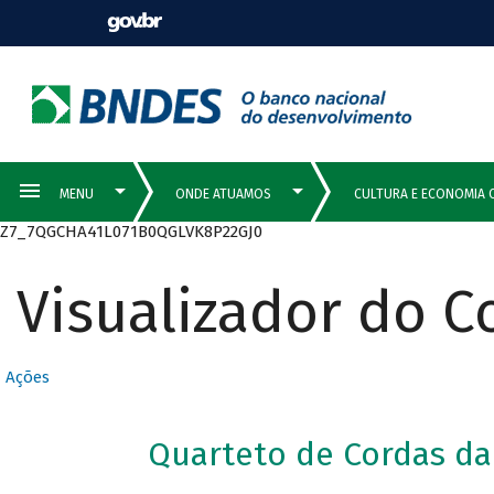
Z7_7QGCHA41L071B0QGLVK8P22GJ0
Visualizador do 
Ações
Quarteto de Cordas da