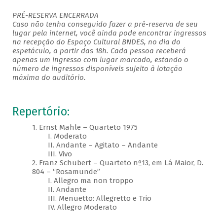
PRÉ-RESERVA ENCERRADA
Caso não tenha conseguido fazer a pré-reserva de seu
lugar pela internet, você ainda pode encontrar ingressos
na recepção do Espaço Cultural BNDES, no dia do
espetáculo, a partir das 18h. Cada pessoa receberá
apenas um ingresso com lugar marcado, estando o
número de ingressos disponíveis sujeito à lotação
máxima do auditório. ​
Repertório:
1. Ernst Mahle – Quarteto 1975
I. Moderato
II. Andante – Agitato – Andante
III. Vivo
2. Franz Schubert – Quarteto nº13, em Lá Maior, D.
804 – “Rosamunde”
I. Allegro ma non troppo
II. Andante
III. Menuetto: Allegretto e Trio
IV. Allegro Moderato