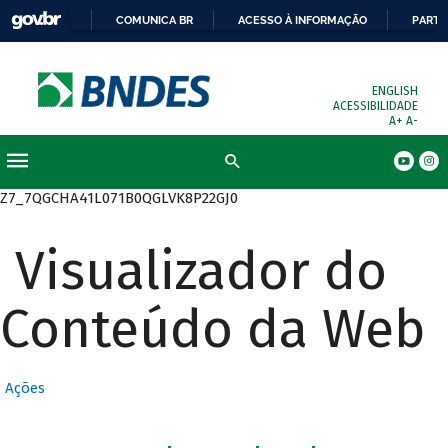
COMUNICA BR
ACESSO À INFORMAÇÃO
PARTI
ENGLISH
ACESSIBILIDADE
A+
A-
Busca
Z7_7QGCHA41L071B0QGLVK8P22GJ0
Visualizador do
Conteúdo da Web
Ações