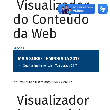
Visualizador
do Conteúdo
da Web
Ações
MAIS SOBRE TEMPORADA 2017
Quartas Instrumentais - Temporada 2017
Z7_7QGCHA41L071B0QGLVK8P22GB4
Visualizador