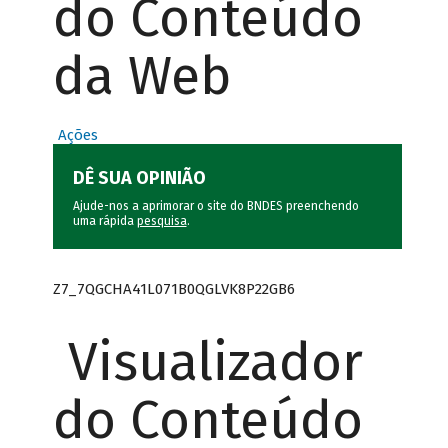
do Conteúdo
da Web
Ações
DÊ SUA OPINIÃO
Ajude-nos a aprimorar o site do BNDES preenchendo
uma rápida
pesquisa
.
Z7_7QGCHA41L071B0QGLVK8P22GB6
Visualizador
do Conteúdo