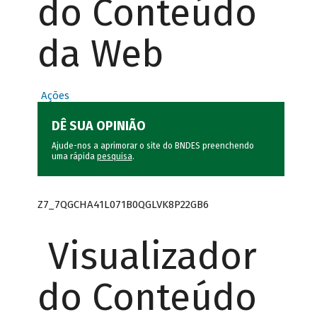
do Conteúdo
da Web
Ações
DÊ SUA OPINIÃO
Ajude-nos a aprimorar o site do BNDES preenchendo
uma rápida
pesquisa
.
Z7_7QGCHA41L071B0QGLVK8P22GB6
Visualizador
do Conteúdo