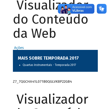
Visualizador
do Conteúdo
da Web
Ações
MAIS SOBRE TEMPORADA 2017
Quartas Instrumentais - Temporada 2017
Z7_7QGCHA41L071B0QGLVK8P22GB4
Visualizador