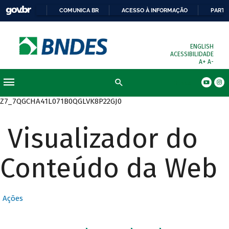
COMUNICA BR
ACESSO À INFORMAÇÃO
PARTI
ENGLISH
ACESSIBILIDADE
A+
A-
Busca
Z7_7QGCHA41L071B0QGLVK8P22GJ0
Visualizador do
Conteúdo da Web
Ações