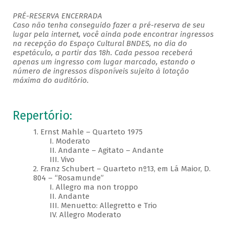
PRÉ-RESERVA ENCERRADA
Caso não tenha conseguido fazer a pré-reserva de seu
lugar pela internet, você ainda pode encontrar ingressos
na recepção do Espaço Cultural BNDES, no dia do
espetáculo, a partir das 18h. Cada pessoa receberá
apenas um ingresso com lugar marcado, estando o
número de ingressos disponíveis sujeito à lotação
máxima do auditório. ​
Repertório:
1. Ernst Mahle – Quarteto 1975
I. Moderato
II. Andante – Agitato – Andante
III. Vivo
2. Franz Schubert – Quarteto nº13, em Lá Maior, D.
804 – “Rosamunde”
I. Allegro ma non troppo
II. Andante
III. Menuetto: Allegretto e Trio
IV. Allegro Moderato