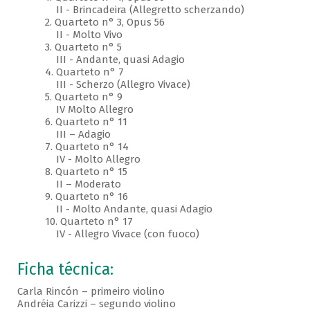
II - Brincadeira (Allegretto scherzando)
2. Quarteto n° 3, Opus 56
II - Molto Vivo
3. Quarteto n° 5
III - Andante, quasi Adagio
4. Quarteto n° 7
III - Scherzo (Allegro Vivace)
5. Quarteto n° 9
IV Molto Allegro
6. Quarteto n° 11
III – Adagio
7. Quarteto n° 14
IV - Molto Allegro
8. Quarteto n° 15
II – Moderato
9. Quarteto n° 16
II - Molto Andante, quasi Adagio
10. Quarteto n° 17
IV - Allegro Vivace (con fuoco)
Ficha técnica:
Carla Rincón – primeiro violino
Andréia Carizzi – segundo violino