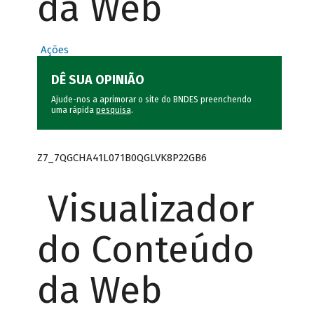
da Web
Ações
DÊ SUA OPINIÃO
Ajude-nos a aprimorar o site do BNDES preenchendo
uma rápida
pesquisa
.
Z7_7QGCHA41L071B0QGLVK8P22GB6
Visualizador
do Conteúdo
da Web