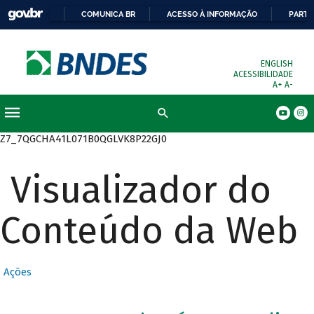
COMUNICA BR
ACESSO À INFORMAÇÃO
PARTI
ENGLISH
ACESSIBILIDADE
A+
A-
Busca
Z7_7QGCHA41L071B0QGLVK8P22GJ0
Visualizador do
Conteúdo da Web
Ações