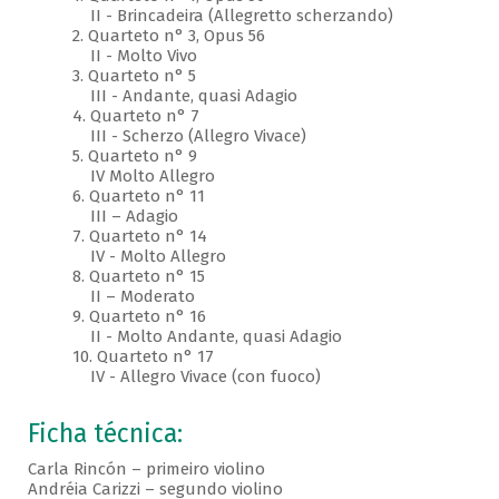
II - Brincadeira (Allegretto scherzando)
2. Quarteto n° 3, Opus 56
II - Molto Vivo
3. Quarteto n° 5
III - Andante, quasi Adagio
4. Quarteto n° 7
III - Scherzo (Allegro Vivace)
5. Quarteto n° 9
IV Molto Allegro
6. Quarteto n° 11
III – Adagio
7. Quarteto n° 14
IV - Molto Allegro
8. Quarteto n° 15
II – Moderato
9. Quarteto n° 16
II - Molto Andante, quasi Adagio
10. Quarteto n° 17
IV - Allegro Vivace (con fuoco)
Ficha técnica:
Carla Rincón – primeiro violino
Andréia Carizzi – segundo violino