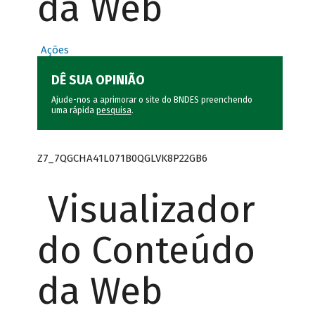
da Web
Ações
DÊ SUA OPINIÃO
Ajude-nos a aprimorar o site do BNDES preenchendo
uma rápida
pesquisa
.
Z7_7QGCHA41L071B0QGLVK8P22GB6
Visualizador
do Conteúdo
da Web