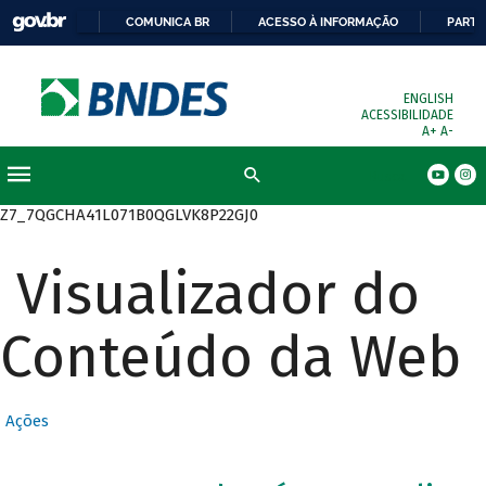
COMUNICA BR
ACESSO À INFORMAÇÃO
PARTI
ENGLISH
ACESSIBILIDADE
A+
A-
Busca
Z7_7QGCHA41L071B0QGLVK8P22GJ0
Visualizador do
Conteúdo da Web
Ações