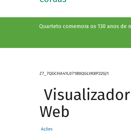
Quarteto comemora os 130 anos de n
Z7_7QGCHA41L071B0QGLVK8P22GJ1
Visualizado
Web
Ações