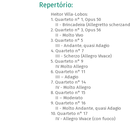
Repertório:
Heitor Villa-Lobos:
1. Quarteto n° 1, Opus 50
II - Brincadeira (Allegretto scherzan
2. Quarteto n° 3, Opus 56
II - Molto Vivo
3. Quarteto n° 5
III - Andante, quasi Adagio
4. Quarteto n° 7
III - Scherzo (Allegro Vivace)
5. Quarteto n° 9
IV Molto Allegro
6. Quarteto n° 11
III – Adagio
7. Quarteto n° 14
IV - Molto Allegro
8. Quarteto n° 15
II – Moderato
9. Quarteto n° 16
II - Molto Andante, quasi Adagio
10. Quarteto n° 17
IV - Allegro Vivace (con fuoco)