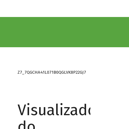
Z7_7QGCHA41L071B0QGLVK8P22GJ7
Visualizador
do