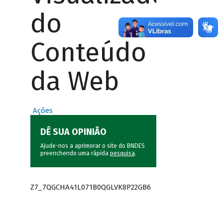
do
Conteúdo
da Web
Ações
DÊ SUA OPINIÃO
Ajude-nos a aprimorar o site do BNDES
preenchendo uma rápida
pesquisa
.
Z7_7QGCHA41L071B0QGLVK8P22GB6