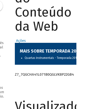
Conteúdo
da Web
Ações
és
al
MAIS SOBRE TEMPORADA 2017
o
Quartas Instrumentais - Temporada 2017
Z7_7QGCHA41L071B0QGLVK8P22GB4
os
 um
. ​
Visualizador