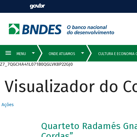
Z7_7QGCHA41L071B0QGLVK8P22GJ0
Visualizador do 
Ações
Quarteto Radamés Gnat
Cordas”