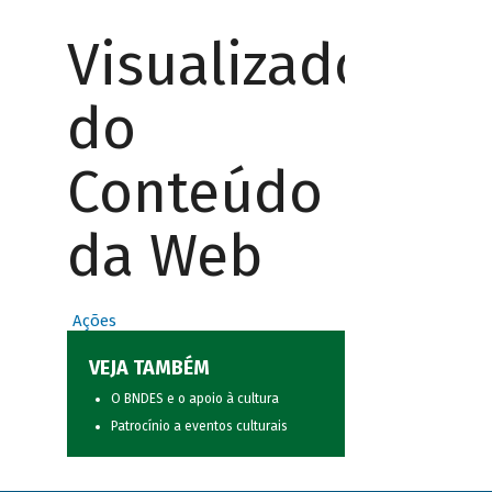
Visualizador
do
Conteúdo
da Web
Ações
VEJA TAMBÉM
O BNDES e o apoio à cultura
Patrocínio a eventos culturais