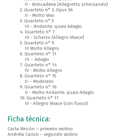
II - Brincadeira (Allegretto scherzando)
2. Quarteto n° 3, Opus 56
II - Molto Vivo
3. Quarteto n° 5
III - Andante, quasi Adagio
4. Quarteto n° 7
III - Scherzo (Allegro Vivace)
5. Quarteto n° 9
IV Molto Allegro
6. Quarteto n° 11
III – Adagio
7. Quarteto n° 14
IV - Molto Allegro
8. Quarteto n° 15
II – Moderato
9. Quarteto n° 16
II - Molto Andante, quasi Adagio
10. Quarteto n° 17
IV - Allegro Vivace (con fuoco)
Ficha técnica:
Carla Rincón – primeiro violino
Andréia Carizzi – segundo violino