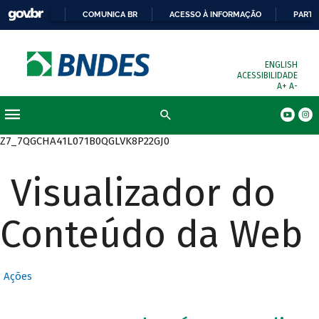
COMUNICA BR
ACESSO À INFORMAÇÃO
PARTI
ENGLISH
ACESSIBILIDADE
A+
A-
Busca
Z7_7QGCHA41L071B0QGLVK8P22GJ0
Visualizador do
Conteúdo da Web
Ações