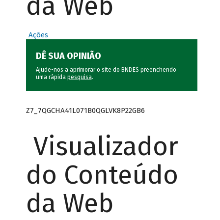
da Web
Ações
DÊ SUA OPINIÃO
Ajude-nos a aprimorar o site do BNDES preenchendo
uma rápida
pesquisa
.
Z7_7QGCHA41L071B0QGLVK8P22GB6
Visualizador
do Conteúdo
da Web