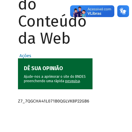
do
Conteúdo
da Web
Ações
DÊ SUA OPINIÃO
Ajude-nos a aprimorar o site do BNDES
preenchendo uma rápida
pesquisa
.
Z7_7QGCHA41L071B0QGLVK8P22GB6