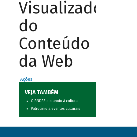
Visualizador
do
Conteúdo
da Web
Ações
VEJA TAMBÉM
O BNDES e o apoio à cultura
Patrocínio a eventos culturais