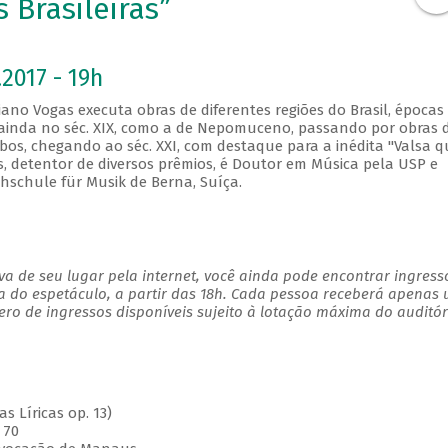
s Brasileiras”
2017 - 19h
istiano Vogas executa obras de diferentes regiões do Brasil, épocas
as ainda no séc. XIX, como a de Nepomuceno, passando por obras 
obos, chegando ao séc. XXI, com destaque para a inédita "Valsa 
s, detentor de diversos prêmios, é Doutor em Música pela USP e
hschule für Musik de Berna, Suíça.
a de seu lugar pela internet, você ainda pode encontrar ingress
a do espetáculo, a partir das 18h. Cada pessoa receberá apenas
o de ingressos disponíveis sujeito à lotação máxima do auditór
s Líricas op. 13)
 70