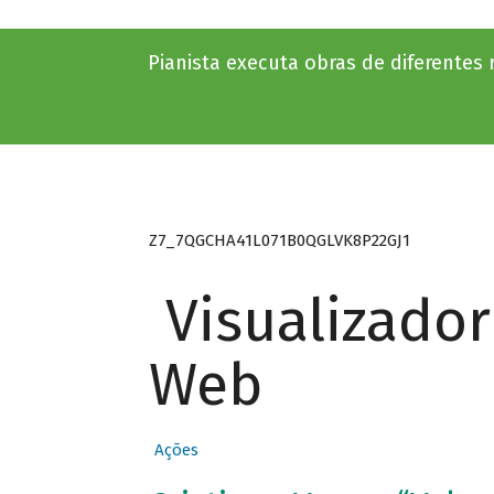
Pianista executa obras de diferentes r
Z7_7QGCHA41L071B0QGLVK8P22GJ1
Visualizado
Web
Ações