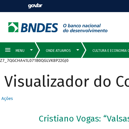
Z7_7QGCHA41L071B0QGLVK8P22GJ0
Visualizador do 
Ações
Cristiano Vogas: “Valsa