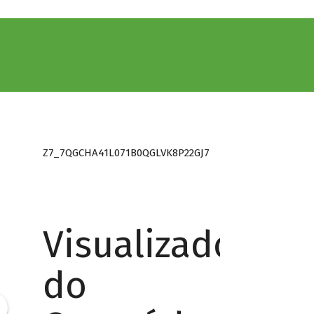
Z7_7QGCHA41L071B0QGLVK8P22GJ7
Visualizador
do