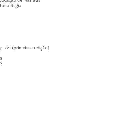
 Evocação de Manaus
tória Régia
. 221 (primeira audição)
3
0
2