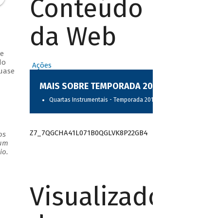
Conteúdo
da Web
 e
do
Ações
quase
MAIS SOBRE TEMPORADA 2017
Quartas Instrumentais - Temporada 2017
Z7_7QGCHA41L071B0QGLVK8P22GB4
os
 um
io.
Visualizador