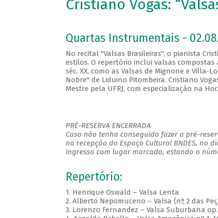
Cristiano Vogas: “Valsa
Quartas Instrumentais - 02.08.
No recital "Valsas Brasileiras", o pianista Cr
estilos. O repertório inclui valsas compost
séc. XX, como as Valsas de Mignone e Villa-L
Nobre" de Liduino Pitombeira. Cristiano Voga
Mestre pela UFRJ, com especialização na Hoc
PRÉ-RESERVA ENCERRADA
Caso não tenha conseguido fazer a pré-reserv
na recepção do Espaço Cultural BNDES, no di
ingresso com lugar marcado, estando o númer
Repertório:
1. Henrique Oswald – Valsa Lenta
2. Alberto Nepomuceno – Valsa (nº 2 das Peça
3. Lorenzo Fernandez – Valsa Suburbana op.