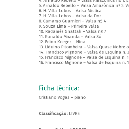
4. Arnaldo Rebello – Valsa Amazônica nº 1:
5. Arnaldo Rebello – Valsa Amazônica nº 2: Vi
6. H. Villa-Lobos – Valsa Mística
7. H. Villa-Lobos – Valsa da Dor
8. Camargo Guarnieri – Valsa nº 4
9. Souza Lima – Primeira Valsa
10. Radamés Gnattali – Valsa nº 7
11. Ronaldo Miranda – Valsa Só
12. Edino Krieger – Nina
13. Liduino Pitombeira – Valsa Quase Nobre op
14. Francisco Mignone – Valsa de Esquina n. 
15. Francisco Mignone – Valsa de Esquina n. 1
16. Francisco Mignone – Valsa de Esquina n. 1
Ficha técnica:
Cristiano Vogas – piano
Classificação:
LIVRE