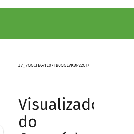
Z7_7QGCHA41L071B0QGLVK8P22GJ7
Visualizador
do