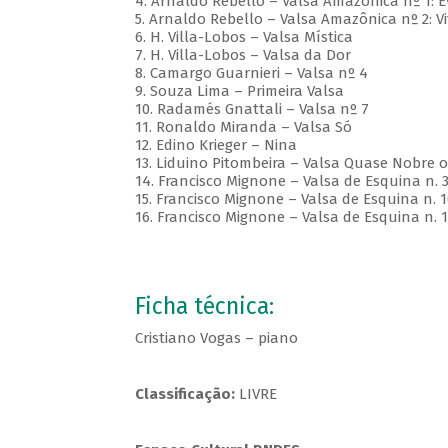
4. Arnaldo Rebello – Valsa Amazônica nº 1:
5. Arnaldo Rebello – Valsa Amazônica nº 2: Vi
6. H. Villa-Lobos – Valsa Mística
7. H. Villa-Lobos – Valsa da Dor
8. Camargo Guarnieri – Valsa nº 4
9. Souza Lima – Primeira Valsa
10. Radamés Gnattali – Valsa nº 7
11. Ronaldo Miranda – Valsa Só
12. Edino Krieger – Nina
13. Liduino Pitombeira – Valsa Quase Nobre op
14. Francisco Mignone – Valsa de Esquina n. 
15. Francisco Mignone – Valsa de Esquina n. 1
16. Francisco Mignone – Valsa de Esquina n. 1
Ficha técnica:
Cristiano Vogas – piano
Classificação:
LIVRE