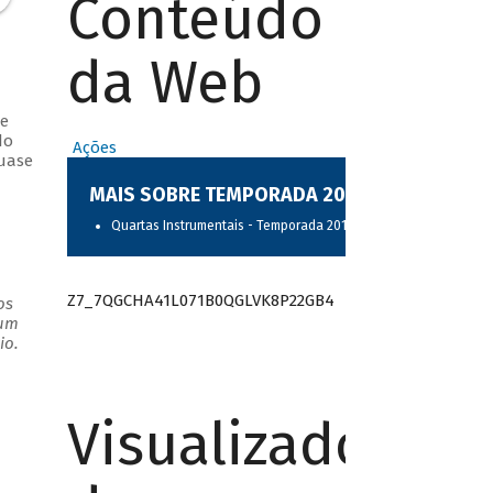
Conteúdo
da Web
 e
do
Ações
quase
MAIS SOBRE TEMPORADA 2017
Quartas Instrumentais - Temporada 2017
Z7_7QGCHA41L071B0QGLVK8P22GB4
os
 um
io.
Visualizador