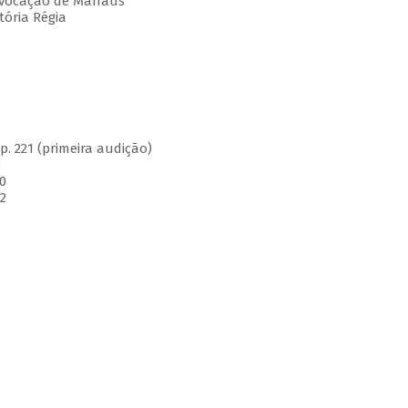
 Evocação de Manaus
tória Régia
. 221 (primeira audição)
3
0
2