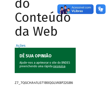
do
Conteúdo
da Web
Ações
DÊ SUA OPINIÃO
Ajude-nos a aprimorar o site do BNDES
preenchendo uma rápida
pesquisa
.
Z7_7QGCHA41L071B0QGLVK8P22GB6