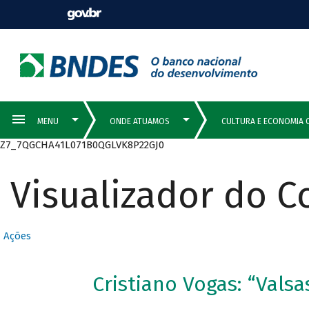
Z7_7QGCHA41L071B0QGLVK8P22GJ0
Visualizador do 
Ações
Cristiano Vogas: “Valsa