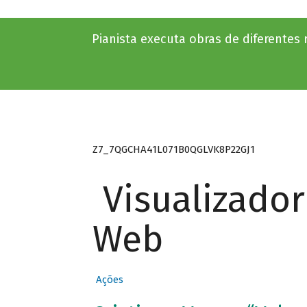
Pianista executa obras de diferentes r
Z7_7QGCHA41L071B0QGLVK8P22GJ1
Visualizado
Web
Ações