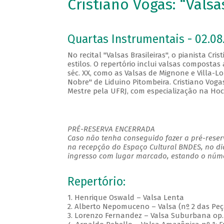
Cristiano Vogas: “Valsa
Quartas Instrumentais - 02.08.
No recital "Valsas Brasileiras", o pianista Cr
estilos. O repertório inclui valsas compost
séc. XX, como as Valsas de Mignone e Villa-L
Nobre" de Liduino Pitombeira. Cristiano Voga
Mestre pela UFRJ, com especialização na Hoc
PRÉ-RESERVA ENCERRADA
Caso não tenha conseguido fazer a pré-reserv
na recepção do Espaço Cultural BNDES, no di
ingresso com lugar marcado, estando o númer
Repertório:
1. Henrique Oswald – Valsa Lenta
2. Alberto Nepomuceno – Valsa (nº 2 das Peça
3. Lorenzo Fernandez – Valsa Suburbana op.