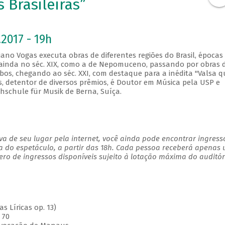
s Brasileiras”
2017 - 19h
istiano Vogas executa obras de diferentes regiões do Brasil, épocas
as ainda no séc. XIX, como a de Nepomuceno, passando por obras 
obos, chegando ao séc. XXI, com destaque para a inédita "Valsa 
s, detentor de diversos prêmios, é Doutor em Música pela USP e
hschule für Musik de Berna, Suíça.
a de seu lugar pela internet, você ainda pode encontrar ingress
a do espetáculo, a partir das 18h. Cada pessoa receberá apenas
o de ingressos disponíveis sujeito à lotação máxima do auditór
s Líricas op. 13)
 70