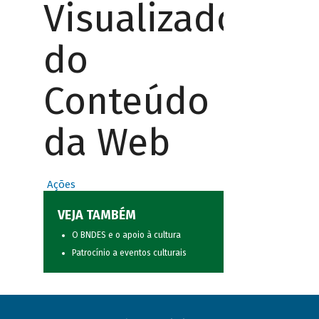
Visualizador
do
Conteúdo
da Web
Ações
VEJA TAMBÉM
O BNDES e o apoio à cultura
Patrocínio a eventos culturais