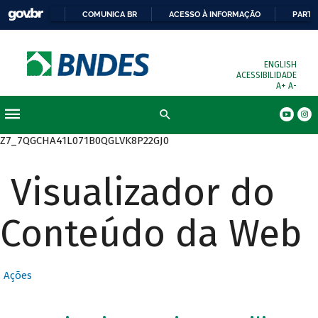
COMUNICA BR
ACESSO À INFORMAÇÃO
PARTI
ENGLISH
ACESSIBILIDADE
A+
A-
Busca
Z7_7QGCHA41L071B0QGLVK8P22GJ0
Visualizador do
Conteúdo da Web
Ações