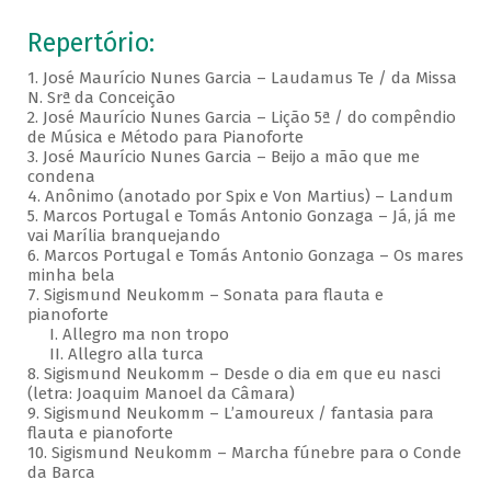
Repertório:
1. José Maurício Nunes Garcia – Laudamus Te / da Missa
N. Srª da Conceição
2. José Maurício Nunes Garcia – Lição 5ª / do compêndio
de Música e Método para Pianoforte
3. José Maurício Nunes Garcia – Beijo a mão que me
condena
4. Anônimo (anotado por Spix e Von Martius) – Landum
5. Marcos Portugal e Tomás Antonio Gonzaga – Já, já me
vai Marília branquejando
6. Marcos Portugal e Tomás Antonio Gonzaga – Os mares
minha bela
7. Sigismund Neukomm – Sonata para flauta e
pianoforte
I. Allegro ma non tropo
II. Allegro alla turca
8. Sigismund Neukomm – Desde o dia em que eu nasci
(letra: Joaquim Manoel da Câmara)
9. Sigismund Neukomm – L’amoureux / fantasia para
flauta e pianoforte
10. Sigismund Neukomm – Marcha fúnebre para o Conde
da Barca