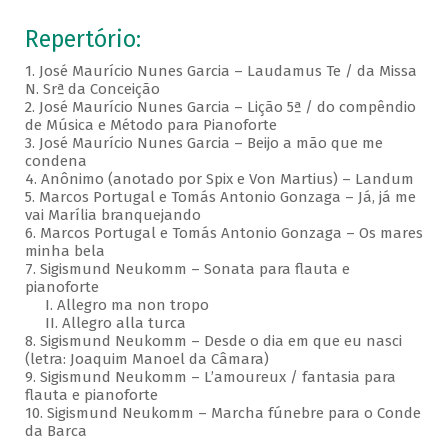
Repertório:
1. José Maurício Nunes Garcia – Laudamus Te / da Missa
N. Srª da Conceição
2. José Maurício Nunes Garcia – Lição 5ª / do compêndio
de Música e Método para Pianoforte
3. José Maurício Nunes Garcia – Beijo a mão que me
condena
4. Anônimo (anotado por Spix e Von Martius) – Landum
5. Marcos Portugal e Tomás Antonio Gonzaga – Já, já me
vai Marília branquejando
6. Marcos Portugal e Tomás Antonio Gonzaga – Os mares
minha bela
7. Sigismund Neukomm – Sonata para flauta e
pianoforte
I. Allegro ma non tropo
II. Allegro alla turca
8. Sigismund Neukomm – Desde o dia em que eu nasci
(letra: Joaquim Manoel da Câmara)
9. Sigismund Neukomm – L’amoureux / fantasia para
flauta e pianoforte
10. Sigismund Neukomm – Marcha fúnebre para o Conde
da Barca