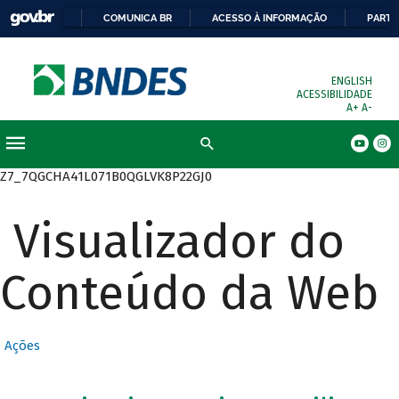
COMUNICA BR
ACESSO À INFORMAÇÃO
PARTI
ENGLISH
ACESSIBILIDADE
A+
A-
Busca
Z7_7QGCHA41L071B0QGLVK8P22GJ0
Visualizador do
Conteúdo da Web
Ações