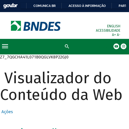
COMUNICA BR
ACESSO À INFORMAÇÃO
PARTI
ENGLISH
ACESSIBILIDADE
A+
A-
Busca
Z7_7QGCHA41L071B0QGLVK8P22GJ0
Visualizador do
Conteúdo da Web
Ações