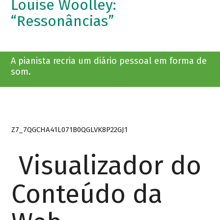
Louise Woolley:
“Ressonâncias”
A pianista recria um diário pessoal em forma de
som.
Z7_7QGCHA41L071B0QGLVK8P22GJ1
Visualizador do
Conteúdo da