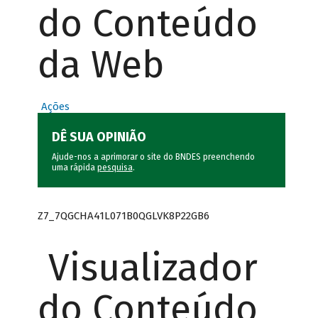
do Conteúdo
da Web
Ações
DÊ SUA OPINIÃO
Ajude-nos a aprimorar o site do BNDES preenchendo
uma rápida
pesquisa
.
Z7_7QGCHA41L071B0QGLVK8P22GB6
Visualizador
do Conteúdo