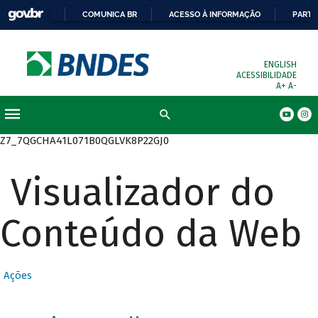
COMUNICA BR
ACESSO À INFORMAÇÃO
PARTI
ENGLISH
ACESSIBILIDADE
A+
A-
Busca
Z7_7QGCHA41L071B0QGLVK8P22GJ0
Visualizador do
Conteúdo da Web
Ações