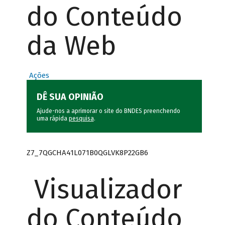
do Conteúdo
da Web
Ações
DÊ SUA OPINIÃO
Ajude-nos a aprimorar o site do BNDES preenchendo
uma rápida
pesquisa
.
Z7_7QGCHA41L071B0QGLVK8P22GB6
Visualizador
do Conteúdo