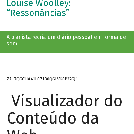
Louise Woolley:
“Ressonâncias”
A pianista recria um diário pessoal em forma de
som.
Z7_7QGCHA41L071B0QGLVK8P22GJ1
Visualizador do
Conteúdo da