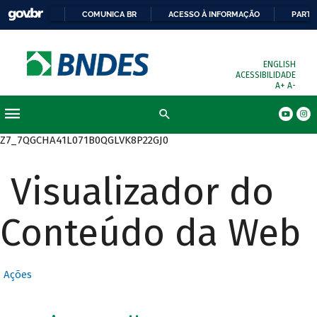
COMUNICA BR
ACESSO À INFORMAÇÃO
PARTI
ENGLISH
ACESSIBILIDADE
A+
A-
Busca
Z7_7QGCHA41L071B0QGLVK8P22GJ0
Visualizador do
Conteúdo da Web
Ações