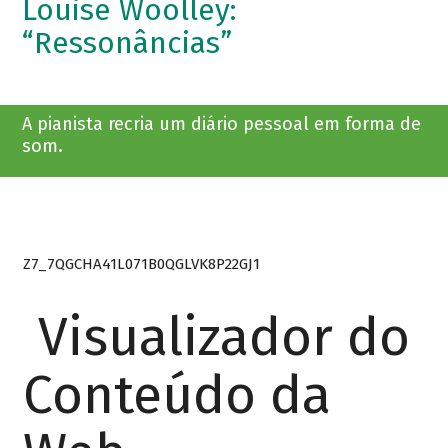
Louise Woolley:
“Ressonâncias”
A pianista recria um diário pessoal em forma de
som.
Z7_7QGCHA41L071B0QGLVK8P22GJ1
Visualizador do
Conteúdo da