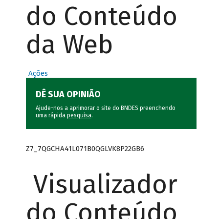
do Conteúdo
da Web
Ações
DÊ SUA OPINIÃO
Ajude-nos a aprimorar o site do BNDES preenchendo
uma rápida
pesquisa
.
Z7_7QGCHA41L071B0QGLVK8P22GB6
Visualizador
do Conteúdo