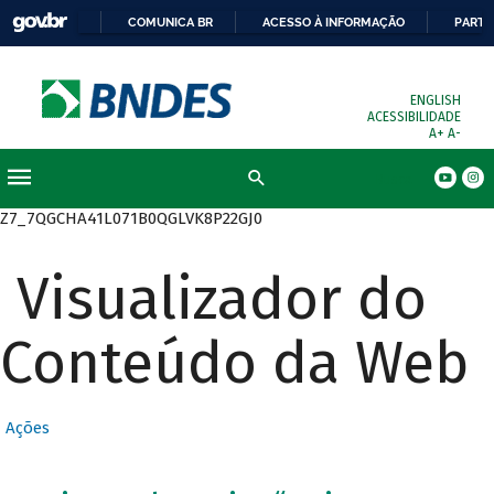
COMUNICA BR
ACESSO À INFORMAÇÃO
PARTI
ENGLISH
ACESSIBILIDADE
A+
A-
Busca
Z7_7QGCHA41L071B0QGLVK8P22GJ0
Visualizador do
Conteúdo da Web
Ações