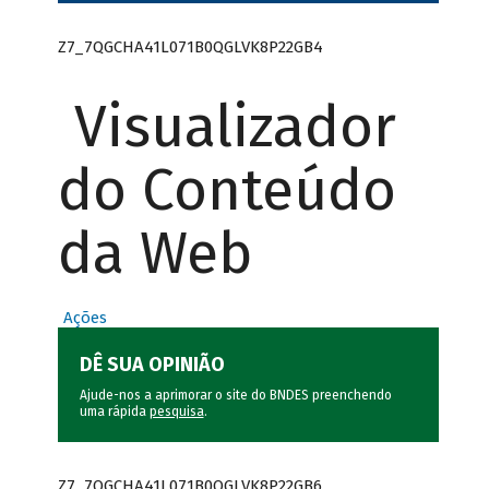
Z7_7QGCHA41L071B0QGLVK8P22GB4
Visualizador
do Conteúdo
da Web
Ações
DÊ SUA OPINIÃO
Ajude-nos a aprimorar o site do BNDES preenchendo
uma rápida
pesquisa
.
Z7_7QGCHA41L071B0QGLVK8P22GB6