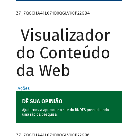
Z7_7QGCHA41L071B0QGLVK8P22GB4
Visualizador
do Conteúdo
da Web
Ações
DÊ SUA OPINIÃO
Ajude-nos a aprimorar o site do BNDES preenchendo
uma rápida
pesquisa
.
Z7_7QGCHA41L071B0QGLVK8P22GB6