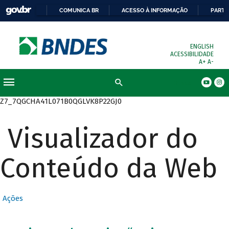
COMUNICA BR
ACESSO À INFORMAÇÃO
PARTI
ENGLISH
ACESSIBILIDADE
A+
A-
Busca
Z7_7QGCHA41L071B0QGLVK8P22GJ0
Visualizador do
Conteúdo da Web
Ações