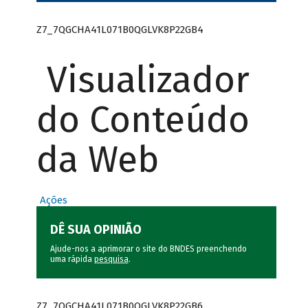
Z7_7QGCHA41L071B0QGLVK8P22GB4
Visualizador
do Conteúdo
da Web
Ações
DÊ SUA OPINIÃO
Ajude-nos a aprimorar o site do BNDES preenchendo
uma rápida
pesquisa
.
Z7_7QGCHA41L071B0QGLVK8P22GB6