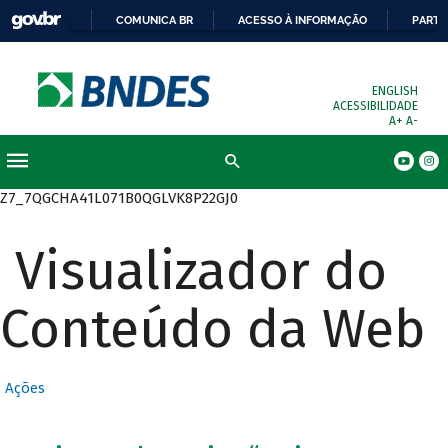
COMUNICA BR
ACESSO À INFORMAÇÃO
PARTI
ENGLISH
ACESSIBILIDADE
A+
A-
Busca
Z7_7QGCHA41L071B0QGLVK8P22GJ0
Visualizador do
Conteúdo da Web
Ações