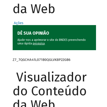
da Web
Ações
DÊ SUA OPINIÃO
Ajude-nos a aprimorar o site do BNDES preenchendo
uma rápida
pesquisa
.
Z7_7QGCHA41L071B0QGLVK8P22GB6
Visualizador
do Conteúdo
da Web