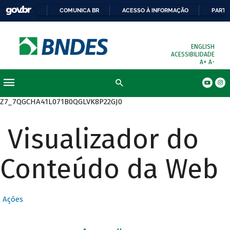
COMUNICA BR
ACESSO À INFORMAÇÃO
PARTI
ENGLISH
ACESSIBILIDADE
A+
A-
Busca
Z7_7QGCHA41L071B0QGLVK8P22GJ0
Visualizador do
Conteúdo da Web
Ações