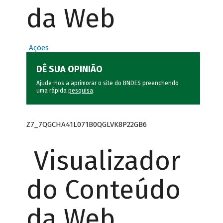
da Web
Ações
DÊ SUA OPINIÃO
Ajude-nos a aprimorar o site do BNDES preenchendo
uma rápida
pesquisa
.
Z7_7QGCHA41L071B0QGLVK8P22GB6
Visualizador
do Conteúdo
da Web