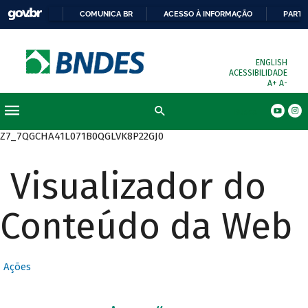
COMUNICA BR
ACESSO À INFORMAÇÃO
PARTI
ENGLISH
ACESSIBILIDADE
A+
A-
Busca
Z7_7QGCHA41L071B0QGLVK8P22GJ0
Visualizador do
Conteúdo da Web
Ações