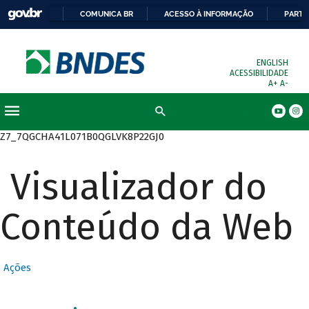
COMUNICA BR
ACESSO À INFORMAÇÃO
PARTI
ENGLISH
ACESSIBILIDADE
A+
A-
Busca
Z7_7QGCHA41L071B0QGLVK8P22GJ0
Visualizador do
Conteúdo da Web
Ações