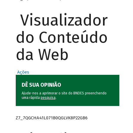
Visualizador
do Conteúdo
da Web
Ações
DÊ SUA OPINIÃO
Ajude-nos a aprimorar o site do BNDES preenchendo
uma rápida
pesquisa
.
Z7_7QGCHA41L071B0QGLVK8P22GB6