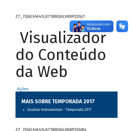
Z7_7QGCHA41L071B0QGLVK8P22GJ7
Visualizador
do Conteúdo
da Web
Ações
MAIS SOBRE TEMPORADA 2017
Quartas Instrumentais - Temporada 2017
Z7_7QGCHA41L071B0QGLVK8P22GB4