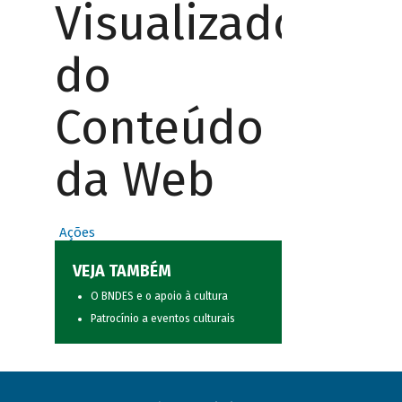
Visualizador
do
Conteúdo
da Web
Ações
VEJA TAMBÉM
O BNDES e o apoio à cultura
Patrocínio a eventos culturais