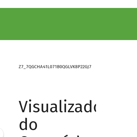
Z7_7QGCHA41L071B0QGLVK8P22GJ7
Visualizador
do