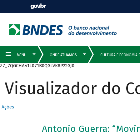
Z7_7QGCHA41L071B0QGLVK8P22GJ0
Visualizador do 
Ações
Antonio Guerra: “Mov