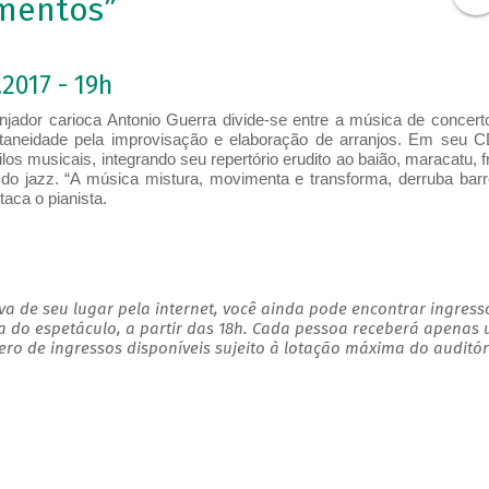
imentos”
2017 - 19h
anjador​ carioca​ Antonio Guerra divide-se entre a música de concert
aneidade pela improvisação e elaboração de arranjos. Em seu 
los musicais, integrando seu repertório erudito ao baião, maracatu, f
do jazz. “A música mistura, movimenta e transforma, derruba barr
staca o pianista.
a de seu lugar pela internet, você ainda pode encontrar ingress
a do espetáculo, a partir das 18h. Cada pessoa receberá apenas
o de ingressos disponíveis sujeito à lotação máxima do auditór