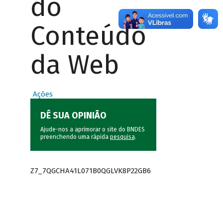
do
Conteúdo
da Web
Ações
DÊ SUA OPINIÃO
Ajude-nos a aprimorar o site do BNDES
preenchendo uma rápida
pesquisa
.
Z7_7QGCHA41L071B0QGLVK8P22GB6