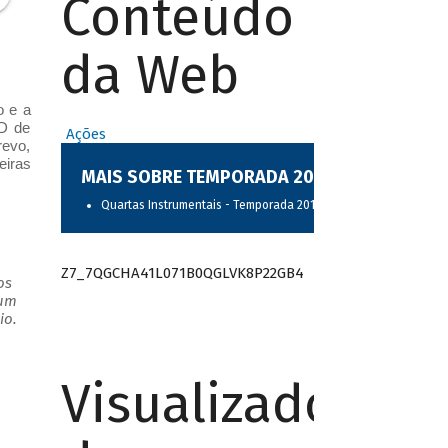
Conteúdo
da Web
o e a
CD de
Ações
revo,
eiras
MAIS SOBRE TEMPORADA 2017
Quartas Instrumentais - Temporada 2017
Z7_7QGCHA41L071B0QGLVK8P22GB4
os
 um
io.
Visualizador