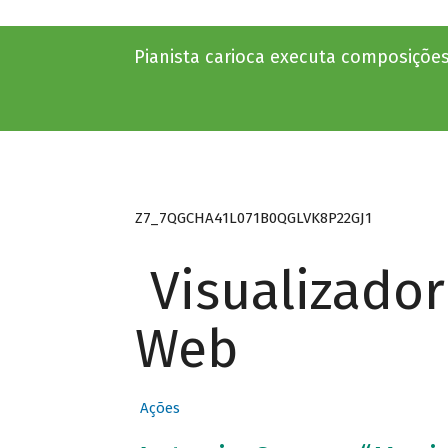
Pianista carioca executa composições
Z7_7QGCHA41L071B0QGLVK8P22GJ1
Visualizado
Web
Ações