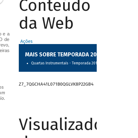
Conteúdo
da Web
o e a
CD de
Ações
revo,
eiras
MAIS SOBRE TEMPORADA 2017
Quartas Instrumentais - Temporada 2017
Z7_7QGCHA41L071B0QGLVK8P22GB4
os
 um
io.
Visualizador