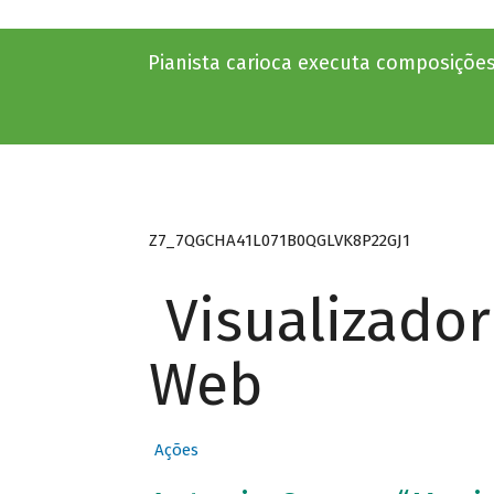
Pianista carioca executa composições
Z7_7QGCHA41L071B0QGLVK8P22GJ1
Visualizado
Web
Ações