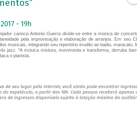
imentos”
2017 - 19h
anjador​ carioca​ Antonio Guerra divide-se entre a música de concert
aneidade pela improvisação e elaboração de arranjos. Em seu 
los musicais, integrando seu repertório erudito ao baião, maracatu, f
do jazz. “A música mistura, movimenta e transforma, derruba barr
staca o pianista.
a de seu lugar pela internet, você ainda pode encontrar ingress
a do espetáculo, a partir das 18h. Cada pessoa receberá apenas
o de ingressos disponíveis sujeito à lotação máxima do auditór