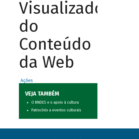
Visualizador
do
Conteúdo
da Web
Ações
VEJA TAMBÉM
O BNDES e o apoio à cultura
Patrocínio a eventos culturais