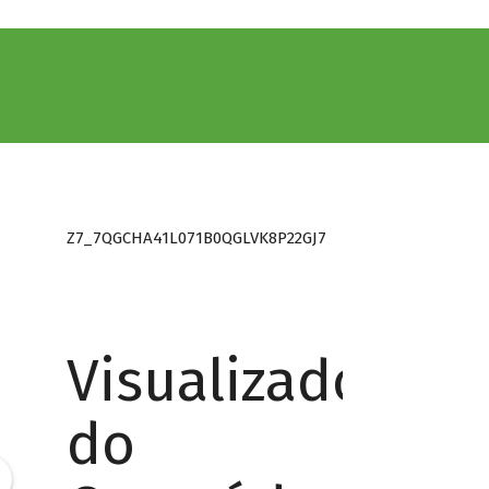
Z7_7QGCHA41L071B0QGLVK8P22GJ7
Visualizador
do