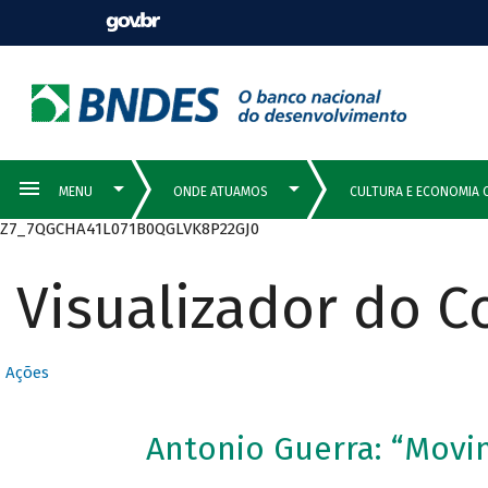
Z7_7QGCHA41L071B0QGLVK8P22GJ0
Visualizador do 
Ações
Antonio Guerra: “Mov