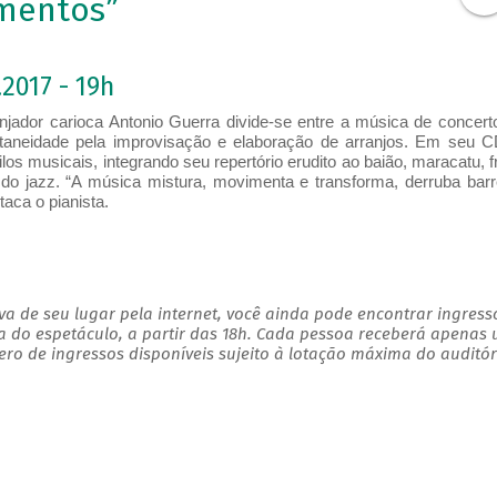
imentos”
2017 - 19h
anjador​ carioca​ Antonio Guerra divide-se entre a música de concert
aneidade pela improvisação e elaboração de arranjos. Em seu 
los musicais, integrando seu repertório erudito ao baião, maracatu, f
do jazz. “A música mistura, movimenta e transforma, derruba barr
staca o pianista.
a de seu lugar pela internet, você ainda pode encontrar ingress
a do espetáculo, a partir das 18h. Cada pessoa receberá apenas
o de ingressos disponíveis sujeito à lotação máxima do auditór