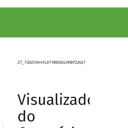
Z7_7QGCHA41L071B0QGLVK8P22GJ7
Visualizador
do