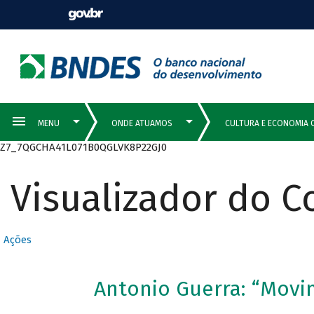
Z7_7QGCHA41L071B0QGLVK8P22GJ0
Visualizador do 
Ações
Antonio Guerra: “Mov