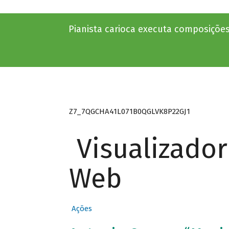
Pianista carioca executa composições
Z7_7QGCHA41L071B0QGLVK8P22GJ1
Visualizado
Web
Ações