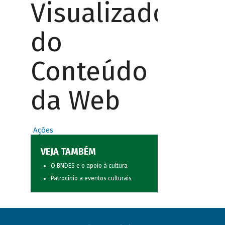
Visualizador
do
Conteúdo
da Web
Ações
VEJA TAMBÉM
O BNDES e o apoio à cultura
Patrocínio a eventos culturais