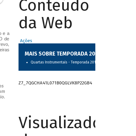
Conteúdo
da Web
o e a
CD de
Ações
revo,
eiras
MAIS SOBRE TEMPORADA 2017
Quartas Instrumentais - Temporada 2017
Z7_7QGCHA41L071B0QGLVK8P22GB4
os
 um
io.
Visualizador