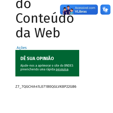
do
Conteúdo
da Web
Ações
DÊ SUA OPINIÃO
Ajude-nos a aprimorar o site do BNDES
preenchendo uma rápida
pesquisa
.
Z7_7QGCHA41L071B0QGLVK8P22GB6