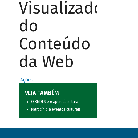
Visualizador
do
Conteúdo
da Web
Ações
VEJA TAMBÉM
O BNDES e o apoio à cultura
Patrocínio a eventos culturais