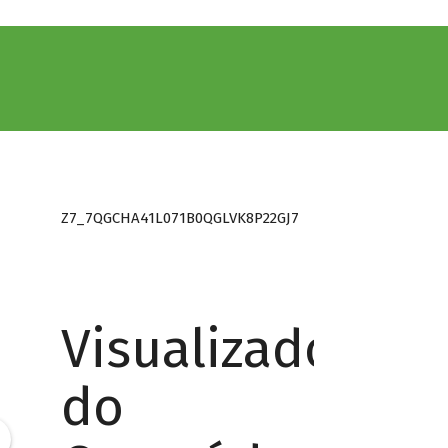
Z7_7QGCHA41L071B0QGLVK8P22GJ7
Visualizador
do