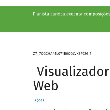
Pianista carioca executa composições
Z7_7QGCHA41L071B0QGLVK8P22GJ1
Visualizado
Web
Ações