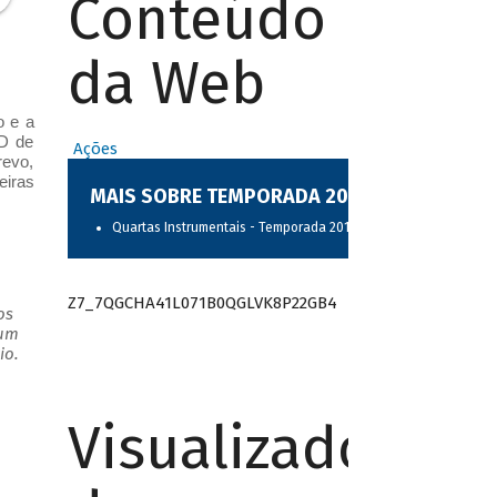
Conteúdo
da Web
o e a
CD de
Ações
revo,
eiras
MAIS SOBRE TEMPORADA 2017
Quartas Instrumentais - Temporada 2017
Z7_7QGCHA41L071B0QGLVK8P22GB4
os
 um
io.
Visualizador