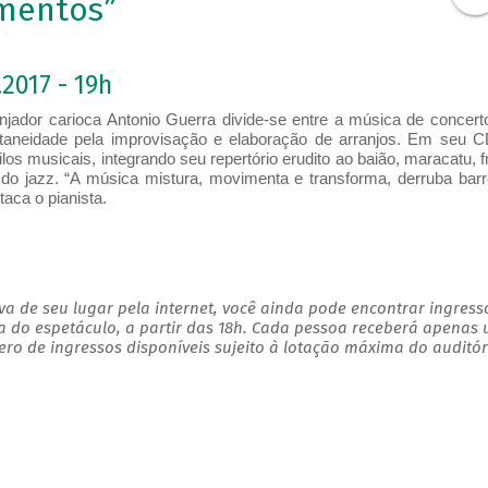
imentos”
2017 - 19h
anjador​ carioca​ Antonio Guerra divide-se entre a música de concert
aneidade pela improvisação e elaboração de arranjos. Em seu 
los musicais, integrando seu repertório erudito ao baião, maracatu, f
do jazz. “A música mistura, movimenta e transforma, derruba barr
staca o pianista.
a de seu lugar pela internet, você ainda pode encontrar ingress
a do espetáculo, a partir das 18h. Cada pessoa receberá apenas
o de ingressos disponíveis sujeito à lotação máxima do auditór