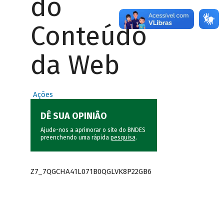
do
Conteúdo
da Web
Ações
DÊ SUA OPINIÃO
Ajude-nos a aprimorar o site do BNDES
preenchendo uma rápida
pesquisa
.
Z7_7QGCHA41L071B0QGLVK8P22GB6