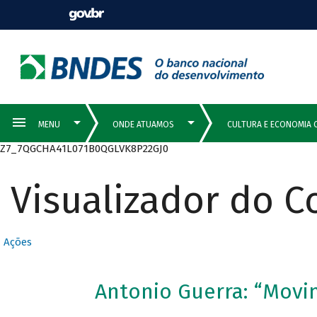
Z7_7QGCHA41L071B0QGLVK8P22GJ0
Visualizador do 
Ações
Antonio Guerra: “Mov