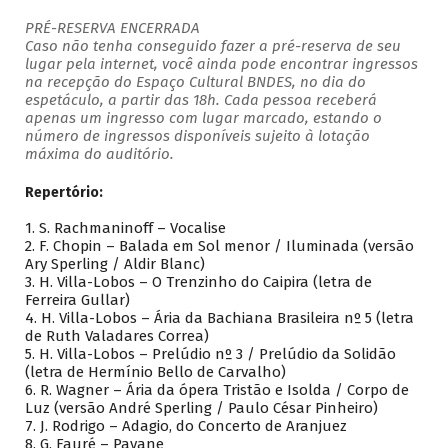
PRÉ-RESERVA ENCERRADA
Caso não tenha conseguido fazer a pré-reserva de seu
lugar pela internet, você ainda pode encontrar ingressos
na recepção do Espaço Cultural BNDES, no dia do
espetáculo, a partir das 18h. Cada pessoa receberá
apenas um ingresso com lugar marcado, estando o
número de ingressos disponíveis sujeito à lotação
máxima do auditório.
Repertório:
1. S. Rachmaninoff – Vocalise
2. F. Chopin – Balada em Sol menor / Iluminada (versão
Ary Sperling / Aldir Blanc)
3. H. Villa-Lobos – O Trenzinho do Caipira (letra de
Ferreira Gullar)
4. H. Villa-Lobos – Ária da Bachiana Brasileira nº 5 (letra
de Ruth Valadares Correa)
5. H. Villa-Lobos – Prelúdio nº 3 / Prelúdio da Solidão
(letra de Hermínio Bello de Carvalho)
6. R. Wagner – Ária da ópera Tristão e Isolda / Corpo de
Luz (versão André Sperling / Paulo César Pinheiro)
7. J. Rodrigo – Adagio, do Concerto de Aranjuez
8. G. Fauré – Pavane