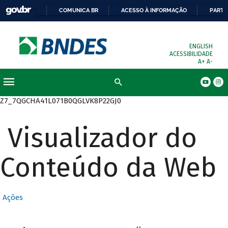
COMUNICA BR
ACESSO À INFORMAÇÃO
PARTI
ENGLISH
ACESSIBILIDADE
A+
A-
Busca
Z7_7QGCHA41L071B0QGLVK8P22GJ0
Visualizador do
Conteúdo da Web
Ações