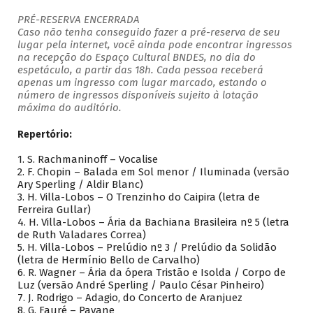
PRÉ-RESERVA ENCERRADA
Caso não tenha conseguido fazer a pré-reserva de seu
lugar pela internet, você ainda pode encontrar ingressos
na recepção do Espaço Cultural BNDES, no dia do
espetáculo, a partir das 18h. Cada pessoa receberá
apenas um ingresso com lugar marcado, estando o
número de ingressos disponíveis sujeito à lotação
máxima do auditório.
Repertório:
1. S. Rachmaninoff – Vocalise
2. F. Chopin – Balada em Sol menor / Iluminada (versão
Ary Sperling / Aldir Blanc)
3. H. Villa-Lobos – O Trenzinho do Caipira (letra de
Ferreira Gullar)
4. H. Villa-Lobos – Ária da Bachiana Brasileira nº 5 (letra
de Ruth Valadares Correa)
5. H. Villa-Lobos – Prelúdio nº 3 / Prelúdio da Solidão
(letra de Hermínio Bello de Carvalho)
6. R. Wagner – Ária da ópera Tristão e Isolda / Corpo de
Luz (versão André Sperling / Paulo César Pinheiro)
7. J. Rodrigo – Adagio, do Concerto de Aranjuez
8. G. Fauré – Pavane