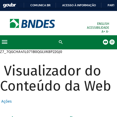
COMUNICA BR
ACESSO À INFORMAÇÃO
PARTI
ENGLISH
ACESSIBILIDADE
A+
A-
Busca
Z7_7QGCHA41L071B0QGLVK8P22GJ0
Visualizador do
Conteúdo da Web
Ações