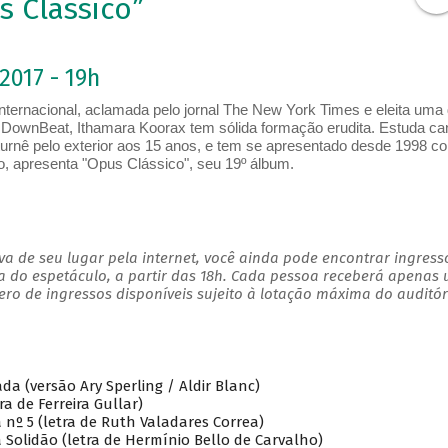
s Clássico”
2017 - 19h
 internacional, aclamada pelo jornal The New York Times e eleita uma
a DownBeat, Ithamara Koorax tem sólida formação erudita. Estuda ca
ra turnê pelo exterior aos 15 anos, e tem se apresentado desde 1998 c
lo, apresenta "Opus Clássico", seu 19º álbum.
a de seu lugar pela internet, você ainda pode encontrar ingress
a do espetáculo, a partir das 18h. Cada pessoa receberá apenas
o de ingressos disponíveis sujeito à lotação máxima do auditór
da (versão Ary Sperling / Aldir Blanc)
ra de Ferreira Gullar)
a nº 5 (letra de Ruth Valadares Correa)
da Solidão (letra de Hermínio Bello de Carvalho)