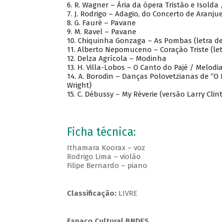
6. R. Wagner – Ária da ópera Tristão e Isolda
7. J. Rodrigo – Adagio, do Concerto de Aranju
8. G. Fauré – Pavane
9. M. Ravel – Pavane
10. Chiquinha Gonzaga – As Pombas (letra d
11. Alberto Nepomuceno – Coração Triste (le
12. Delza Agrícola – Modinha
13. H. Villa-Lobos – O Canto do Pajé / Melodi
14. A. Borodin – Danças Polovetzianas de “O P
Wright)
15. C. Débussy – My Réverie (versão Larry Clin
Ficha técnica:
Ithamara Koorax – voz
Rodrigo Lima – violão
Filipe Bernardo – piano
Classificação:
LIVRE
Espaço Cultural BNDES