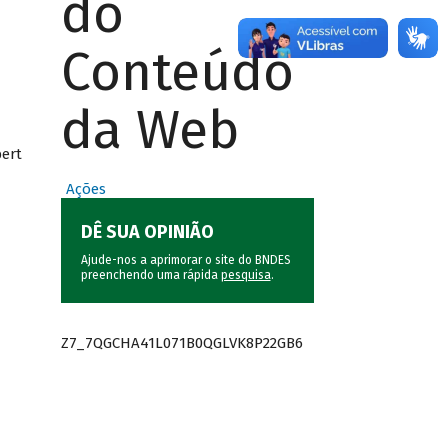
do
Conteúdo
da Web
bert
Ações
DÊ SUA OPINIÃO
Ajude-nos a aprimorar o site do BNDES
preenchendo uma rápida
pesquisa
.
Z7_7QGCHA41L071B0QGLVK8P22GB6