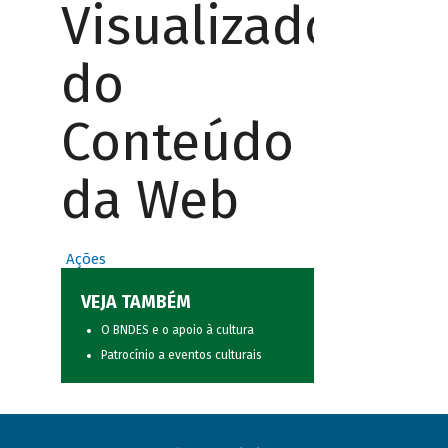
Visualizador
do
Conteúdo
da Web
Ações
VEJA TAMBÉM
O BNDES e o apoio à cultura
Patrocínio a eventos culturais