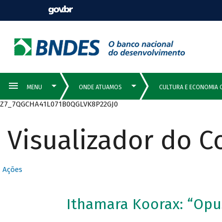
Z7_7QGCHA41L071B0QGLVK8P22GJ0
Visualizador do 
Ações
Ithamara Koorax: “Opu