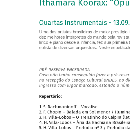
Ithamara Koorax: “Opu
Quartas Instrumentais - 13.09.
Uma das artistas brasileiras de maior prestígio
dez melhores intérpretes do mundo pela revist
lírico e piano desde a infância, fez sua primei
solista de diversas orquestras. Neste espetácu
PRÉ-RESERVA ENCERRADA
Caso não tenha conseguido fazer a pré-reserv
na recepção do Espaço Cultural BNDES, no di
ingresso com lugar marcado, estando o númer
Repertório:
1. S. Rachmaninoff – Vocalise
2. F. Chopin – Balada em Sol menor / Ilumina
3. H. Villa-Lobos – O Trenzinho do Caipira (let
4. H. Villa-Lobos – Ária da Bachiana Brasileir
5. H. Villa-Lobos – Prelúdio nº 3 / Prelúdio 