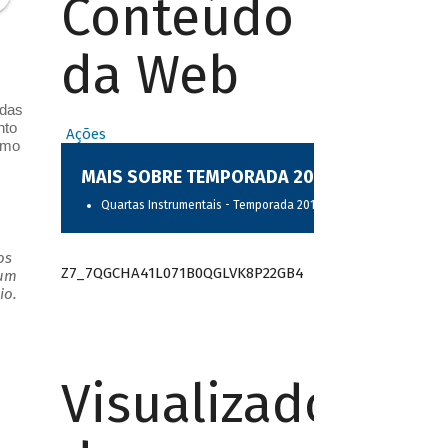
Conteúdo
da Web
 das
nto
Ações
omo
MAIS SOBRE TEMPORADA 2017
Quartas Instrumentais - Temporada 2017
os
Z7_7QGCHA41L071B0QGLVK8P22GB4
 um
io.
Visualizador