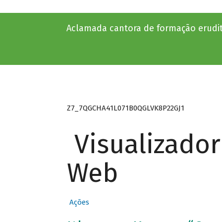
Aclamada cantora de formação erudi
Z7_7QGCHA41L071B0QGLVK8P22GJ1
Visualizado
Web
Ações