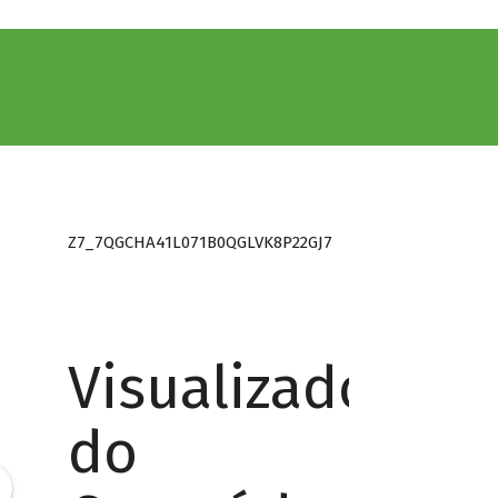
Z7_7QGCHA41L071B0QGLVK8P22GJ7
Visualizador
do