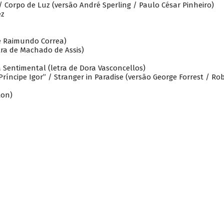
 / Corpo de Luz (versão André Sperling / Paulo César Pinheiro)
ez
e Raimundo Correa)
tra de Machado de Assis)
a Sentimental (letra de Dora Vasconcellos)
ríncipe Igor” / Stranger in Paradise (versão George Forrest / Ro
ton)