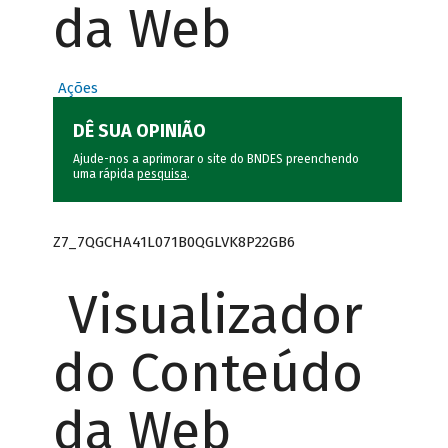
da Web
Ações
DÊ SUA OPINIÃO
Ajude-nos a aprimorar o site do BNDES preenchendo
uma rápida
pesquisa
.
Z7_7QGCHA41L071B0QGLVK8P22GB6
Visualizador
do Conteúdo
da Web