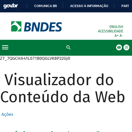
COMUNICA BR
ACESSO À INFORMAÇÃO
PARTI
ENGLISH
ACESSIBILIDADE
A+
A-
Busca
Z7_7QGCHA41L071B0QGLVK8P22GJ0
Visualizador do
Conteúdo da Web
Ações