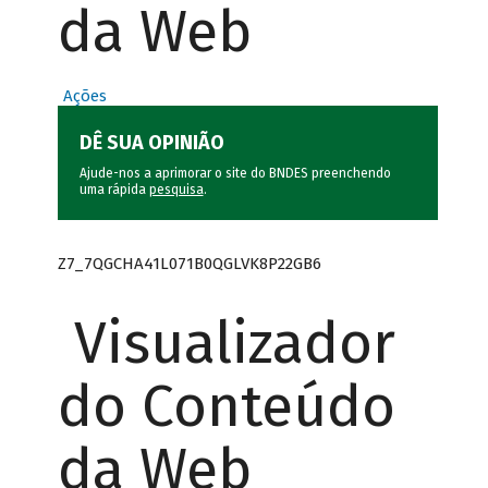
da Web
Ações
DÊ SUA OPINIÃO
Ajude-nos a aprimorar o site do BNDES preenchendo
uma rápida
pesquisa
.
Z7_7QGCHA41L071B0QGLVK8P22GB6
Visualizador
do Conteúdo
da Web