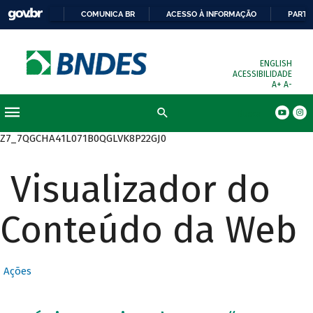
COMUNICA BR
ACESSO À INFORMAÇÃO
PARTI
ENGLISH
ACESSIBILIDADE
A+
A-
Busca
Z7_7QGCHA41L071B0QGLVK8P22GJ0
Visualizador do
Conteúdo da Web
Ações