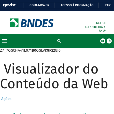
COMUNICA BR
ACESSO À INFORMAÇÃO
PARTI
ENGLISH
ACESSIBILIDADE
A+
A-
Busca
Z7_7QGCHA41L071B0QGLVK8P22GJ0
Visualizador do
Conteúdo da Web
Ações