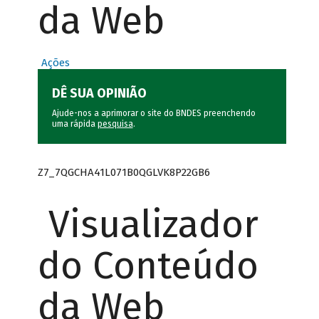
da Web
Ações
DÊ SUA OPINIÃO
Ajude-nos a aprimorar o site do BNDES preenchendo
uma rápida
pesquisa
.
Z7_7QGCHA41L071B0QGLVK8P22GB6
Visualizador
do Conteúdo
da Web