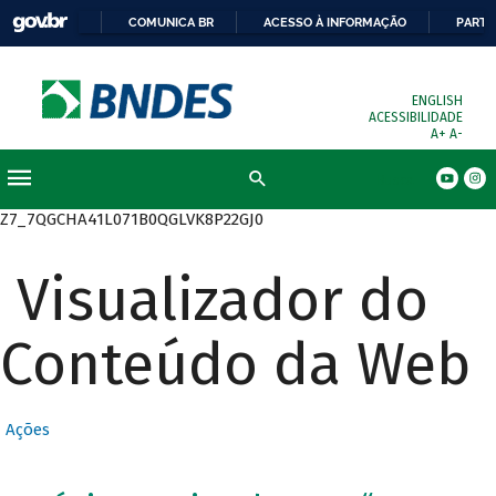
COMUNICA BR
ACESSO À INFORMAÇÃO
PARTI
ENGLISH
ACESSIBILIDADE
A+
A-
Busca
Z7_7QGCHA41L071B0QGLVK8P22GJ0
Visualizador do
Conteúdo da Web
Ações