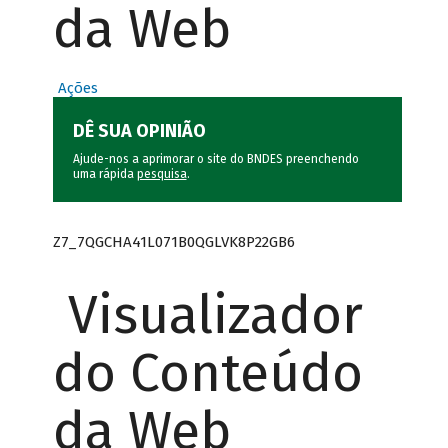
da Web
Ações
DÊ SUA OPINIÃO
Ajude-nos a aprimorar o site do BNDES preenchendo
uma rápida
pesquisa
.
Z7_7QGCHA41L071B0QGLVK8P22GB6
Visualizador
do Conteúdo
da Web