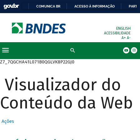
COMUNICA BR
ACESSO À INFORMAÇÃO
PARTI
ENGLISH
ACESSIBILIDADE
A+
A-
Busca
Z7_7QGCHA41L071B0QGLVK8P22GJ0
Visualizador do
Conteúdo da Web
Ações