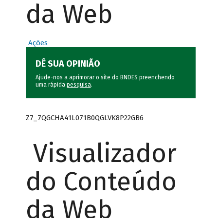
da Web
Ações
DÊ SUA OPINIÃO
Ajude-nos a aprimorar o site do BNDES preenchendo
uma rápida
pesquisa
.
Z7_7QGCHA41L071B0QGLVK8P22GB6
Visualizador
do Conteúdo
da Web