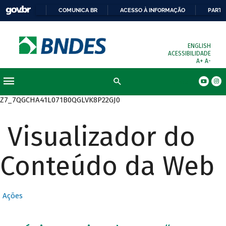
COMUNICA BR
ACESSO À INFORMAÇÃO
PARTI
ENGLISH
ACESSIBILIDADE
A+
A-
Busca
Z7_7QGCHA41L071B0QGLVK8P22GJ0
Visualizador do
Conteúdo da Web
Ações