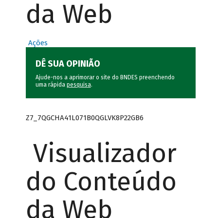
da Web
Ações
DÊ SUA OPINIÃO
Ajude-nos a aprimorar o site do BNDES preenchendo
uma rápida
pesquisa
.
Z7_7QGCHA41L071B0QGLVK8P22GB6
Visualizador
do Conteúdo
da Web