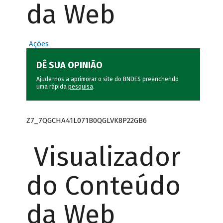
da Web
Ações
DÊ SUA OPINIÃO
Ajude-nos a aprimorar o site do BNDES preenchendo
uma rápida
pesquisa
.
Z7_7QGCHA41L071B0QGLVK8P22GB6
Visualizador
do Conteúdo
da Web