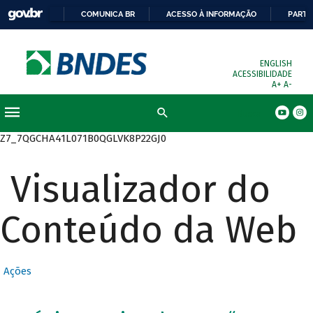
COMUNICA BR
ACESSO À INFORMAÇÃO
PARTI
ENGLISH
ACESSIBILIDADE
A+
A-
Busca
Z7_7QGCHA41L071B0QGLVK8P22GJ0
Visualizador do
Conteúdo da Web
Ações