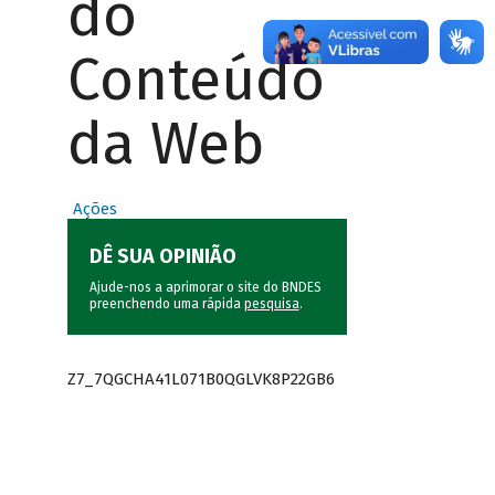
do
Conteúdo
da Web
Ações
DÊ SUA OPINIÃO
Ajude-nos a aprimorar o site do BNDES
preenchendo uma rápida
pesquisa
.
Z7_7QGCHA41L071B0QGLVK8P22GB6