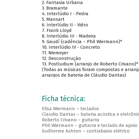
2. Fantasia Urbana
3. Bramante
4. Interlúdio I - Pedra
5. Mansart
6. Interlúdio II - Vidro
7. Frank Lloyd
8. Interlúdio III - Madeira
9. Gaudí (cadência – Phil Wiermann)*
10. Interlúdio IV - Concreto
11. Niemeyer
12. Desconstrução
13. Postludium (arranjo de Roberto Crivano)*
(Todas as músicas foram compostas e arranj
arranjos de bateria de Cláudio Dantas)
Ficha técnica:
Elisa Wiermann – teclados
Claudio Dantas – bateria acústica e eletrôni
Roberto Crivano – guitarra
Phil Wiermann – guitarra e teclado de apoio
Guilherme Ashton – contrabaixo elétrico