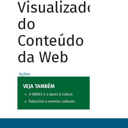
Visualizador
do
Conteúdo
da Web
Ações
VEJA TAMBÉM
O BNDES e o apoio à cultura
Patrocínio a eventos culturais