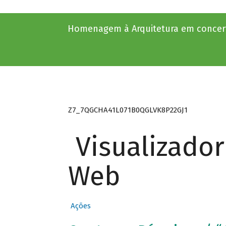
Homenagem à Arquitetura em concert
Z7_7QGCHA41L071B0QGLVK8P22GJ1
Visualizado
Web
Ações