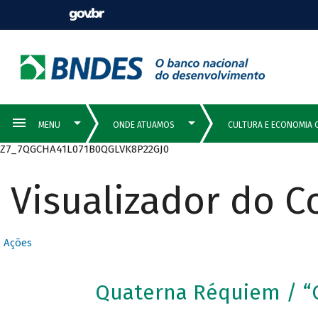
Z7_7QGCHA41L071B0QGLVK8P22GJ0
Visualizador do 
Ações
Quaterna Réquiem / “O