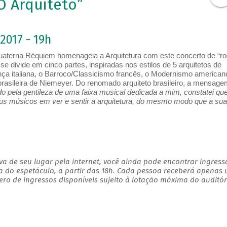
 Arquiteto”
2017 - 19h
 Quaterna Réquiem homenageia a Arquitetura com este concerto de “r
e divide em cinco partes, inspiradas nos estilos de 5 arquitetos de
ença italiana, o Barroco/Classicismo francês, o Modernismo american
asileira de Niemeyer. Do renomado arquiteto brasileiro, a mensage
o pela gentileza de uma faixa musical dedicada a mim, constatei qu
seus músicos em ver e sentir a arquitetura, do mesmo modo que a sua
a de seu lugar pela internet, você ainda pode encontrar ingress
a do espetáculo, a partir das 18h. Cada pessoa receberá apenas
o de ingressos disponíveis sujeito à lotação máxima do auditór