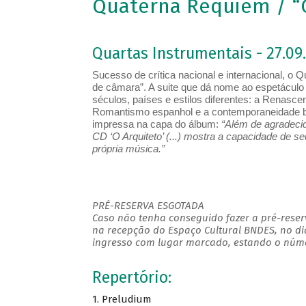
Quaterna Réquiem / “O
Quartas Instrumentais - 27.09.
Sucesso de crítica nacional e internacional, o
de câmara”. A suite que dá nome ao espetáculo s
séculos, países e estilos diferentes: a Renasc
Romantismo espanhol e a contemporaneidade br
impressa na capa do álbum:
“Além de agradecid
CD ‘O Arquiteto’ (...) mostra a capacidade de 
própria música.”
PRÉ-RESERVA ESGOTADA
Caso não tenha conseguido fazer a pré-reserv
na recepção do Espaço Cultural BNDES, no di
ingresso com lugar marcado, estando o númer
Repertório:
1. Preludium