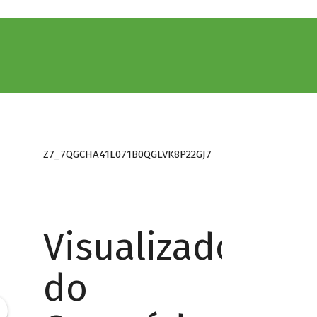
Z7_7QGCHA41L071B0QGLVK8P22GJ7
Visualizador
do