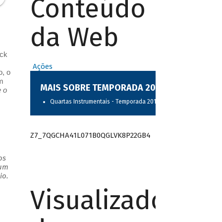
Conteúdo
da Web
ock
Ações
o, o
m
MAIS SOBRE TEMPORADA 2017
e o
Quartas Instrumentais - Temporada 2017
Z7_7QGCHA41L071B0QGLVK8P22GB4
os
 um
io.
Visualizador