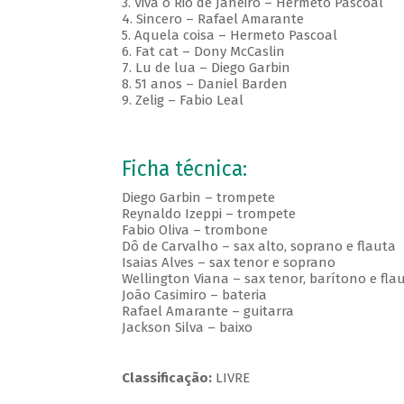
3.
Viva o Rio de Janeiro – Hermeto Pascoal
4.
Sincero – Rafael Amarante
5.
Aquela coisa – Hermeto Pascoal
6.
Fat cat – Dony McCaslin
7.
Lu de lua – Diego Garbin
8.
51 anos – Daniel Barden
9.
Zelig – Fabio Leal
Ficha técnica:
Diego Garbin – trompete
Reynaldo Izeppi – trompete
Fabio Oliva – trombone
Dô de Carvalho – sax alto, soprano e flauta
Isaias Alves – sax tenor e soprano
Wellington Viana – sax tenor, barítono e fla
João Casimiro – bateria
Rafael Amarante – guitarra
Jackson Silva – baixo
Classificação:
LIVRE