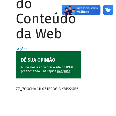
do
Conteúdo
da Web
Ações
DÊ SUA OPINIÃO
Ajude-nos a aprimorar o site do BNDES
preenchendo uma rápida
pesquisa
.
Z7_7QGCHA41L071B0QGLVK8P22GB6