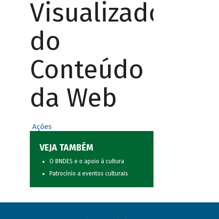
Visualizador
do
Conteúdo
da Web
Ações
VEJA TAMBÉM
O BNDES e o apoio à cultura
Patrocínio a eventos culturais