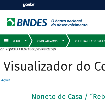
Z7_7QGCHA41L071B0QGLVK8P22GJ0
Visualizador do 
Ações
Noneto de Casa / “Re