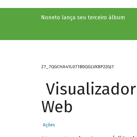
Noneto lança seu terceiro álbum
Z7_7QGCHA41L071B0QGLVK8P22GJ1
Visualizado
Web
Ações