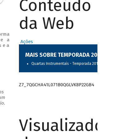
Conteúdo
da Web
forma
ue a
Ações
s e a
MAIS SOBRE TEMPORADA 2017
Quartas Instrumentais - Temporada 2017
Z7_7QGCHA41L071B0QGLVK8P22GB4
os
 um
io.
Visualizador