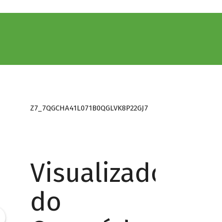
Z7_7QGCHA41L071B0QGLVK8P22GJ7
Visualizador
do