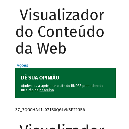
Visualizador
do Conteúdo
da Web
Ações
DÊ SUA OPINIÃO
Ajude-nos a aprimorar o site do BNDES preenchendo
uma rápida
pesquisa
.
Z7_7QGCHA41L071B0QGLVK8P22GB6