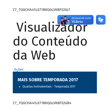
Z7_7QGCHA41L071B0QGLVK8P22GJ7
Visualizador
do Conteúdo
da Web
Ações
MAIS SOBRE TEMPORADA 2017
Quartas Instrumentais - Temporada 2017
Z7_7QGCHA41L071B0QGLVK8P22GB4