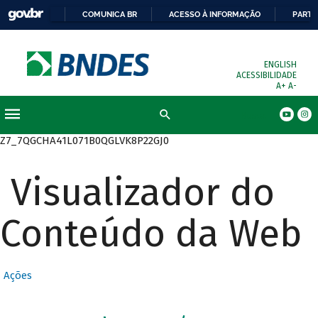
COMUNICA BR
ACESSO À INFORMAÇÃO
PARTI
ENGLISH
ACESSIBILIDADE
A+
A-
Busca
Z7_7QGCHA41L071B0QGLVK8P22GJ0
Visualizador do
Conteúdo da Web
Ações